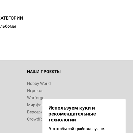
d Монстры
КАТЕГОРИИ
Альбомы
 Зомбицид:
НАШИ ПРОЕКТЫ
Hobby World
Игрокон
 Берсерк.
Warforge
в
Мир фантастики
Используем куки и
Берсерк
рекомендательные
CrowdRepublic
технологии
Это чтобы сайт работал лучше.