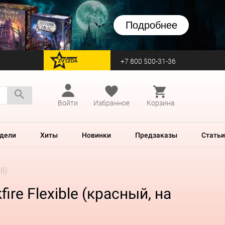
Подробнее
+7 800 500-31-36
перейти на Zvezda
Войти
Избранное
Корзина
дели
Хиты
Новинки
Предзаказы
Статьи
l)
re Flexible (красный, на