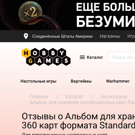
Соединённые Штаты Америки
Магазины
Игр
Каталог
Настольные игры
Варгеймы
Warhammer
Главная
Каталог
Аксессуары
Альбом для хранения коллекционных карт Blackf
Отзывы о Альбом для хране
360 карт формата Standard
Для революционно настроенных карт