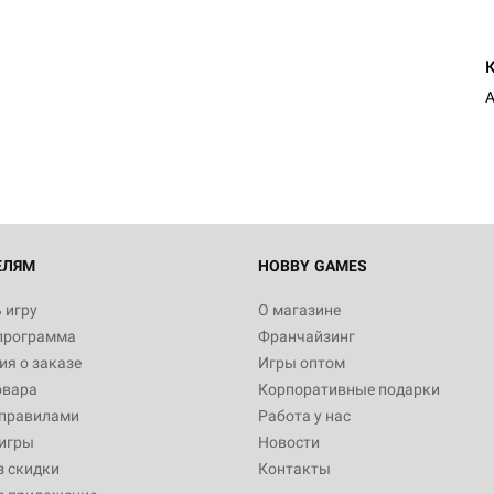
Настольная игра Hobby Worl
Египта
1 991
Настольная игра Hobby World
Белая смерть
12 990
ЕЛЯМ
HOBBY GAMES
 игру
О магазине
программа
Франчайзинг
Настольная игра Hobby World
я о заказе
Игры оптом
Сердце роя. Дисплей бустеро
овара
Корпоративные подарки
3 490
 правилами
Работа у нас
игры
Новости
з скидки
Контакты