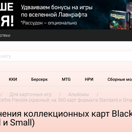
отеки
ККИ
Берсерк
MTG
НРИ
Сборные мо
Для карточных игр
Альбомы
ire Flexible (красный, на 360 карт формата Standard и Smal
ния коллекционных карт Blackfi
 и Small)