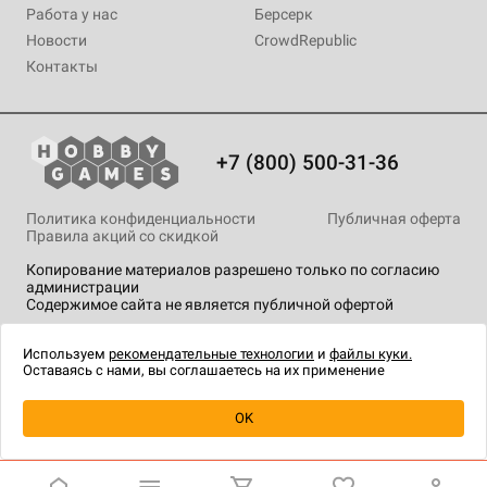
Работа у нас
Берсерк
Новости
CrowdRepublic
Контакты
+7 (800) 500-31-36
Политика конфиденциальности
Публичная оферта
Правила акций со скидкой
Копирование материалов разрешено только по согласию
администрации
Содержимое сайта не является публичной офертой
На сайте Hobby Games применяются
рекомендательные
технологии
.
Используем
рекомендательные технологии
и
файлы куки.
Оставаясь с нами, вы соглашаетесь на их применение
Уведомить о наличии
OK