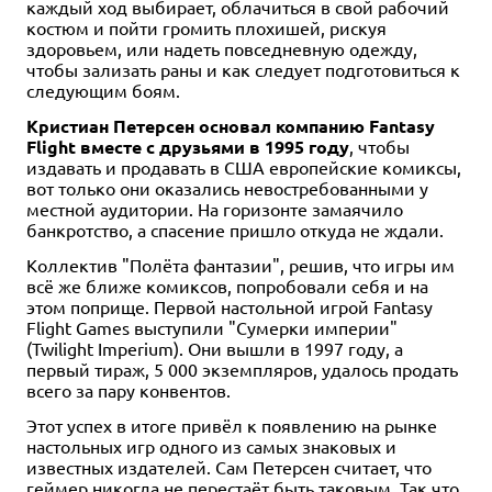
каждый ход выбирает, облачиться в свой рабочий
костюм и пойти громить плохишей, рискуя
здоровьем, или надеть повседневную одежду,
чтобы зализать раны и как следует подготовиться к
следующим боям.
Кристиан Петерсен основал компанию Fantasy
Flight вместе с друзьями в 1995 году
, чтобы
издавать и продавать в США европейские комиксы,
вот только они оказались невостребованными у
местной аудитории. На горизонте замаячило
банкротство, а спасение пришло откуда не ждали.
Коллектив "Полёта фантазии", решив, что игры им
всё же ближе комиксов, попробовали себя и на
этом поприще. Первой настольной игрой Fantasy
Flight Games выступили "Сумерки империи"
(Twilight Imperium). Они вышли в 1997 году, а
первый тираж, 5 000 экземпляров, удалось продать
всего за пару конвентов.
Этот успех в итоге привёл к появлению на рынке
настольных игр одного из самых знаковых и
известных издателей. Сам Петерсен считает, что
геймер никогда не перестаёт быть таковым. Так что