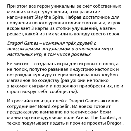
При этом все герои уникальны за счёт собственных
механик и карт улучшений, а их развитие
напоминает Slay the Spire. Набрав достаточное для
получения нового уровня количество опыта, игрок
вскрывает 3 карты из стопки улучшений, а затем
решает, какой из них усилить колоду своего героя.
Dragori Games – компания трёх друзей с
неиссякаемым энтузиазмом в отношении мира
настольных игр, в том числе ролевых
.
Её миссия – создавать игры для игровых столов, а
не полок, попутно развивая индустрию настолок и
возрождая культуру специализированных клубов-
магазинов по соседству (раз уж они не только
знакомят с играми и позволяют приобрести их, но и
строят вокруг себя сообщества).
Из российских издателей с Dragori Games активно
сотрудничает Board Zeppelin. BZ вовсю готовит
предзаказную кампанию по тактическим боям
миниатюр на модульном поле Arena: The Contest, а
также подумывает издать и прочие проекты Dragori.