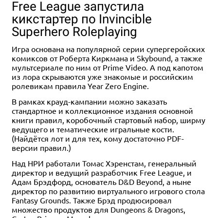
Free League запустила
кикстартер по Invincible
Superhero Roleplaying
Игра основана на популярной серии супергеройских
комиксов от Роберта Киркмана и Skybound, а также
мультсериале по ним от Prime Video. А под капотом
из лора скрываются уже знакомые и российским
1-4
90-120
8+
ролевикам правила Year Zero Engine.
4 990 ₽
В рамках крауд-кампании можно заказать
Остров юрского периода
стандартное и коллекционное издания основной
4 отзыва
книги правил, коробочный стартовый набор, ширму
ведущего и тематические игральные кости.
Уведомить о наличии
(Найдётся лот и для тех, кому достаточно PDF-
версии правил.)
Над НРИ работали Томас Хэренстам, генеральный
директор и ведущий разработчик Free League, и
Адам Брэдфорд, основатель D&D Beyond, а ныне
директор по развитию виртуального игрового стола
Fantasy Grounds. Также Брэд продюсировал
множество продуктов для Dungeons & Dragons,