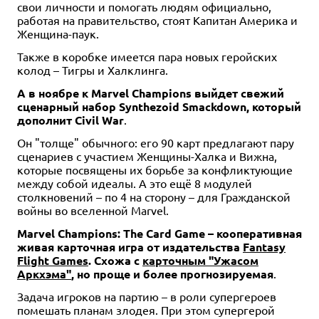
свои личности и помогать людям официально,
работая на правительство, стоят Капитан Америка и
Женщина-паук.
Также в коробке имеется пара новых геройских
колод – Тигры и Халклинга.
А в ноябре к Marvel Champions выйдет свежий
сценарный набор Synthezoid Smackdown, который
дополнит Civil War
.
Он "толще" обычного: его 90 карт предлагают пару
сценариев с участием Женщины-Халка и Вижна,
которые посвящены их борьбе за конфликтующие
между собой идеалы. А это ещё 8 модулей
столкновений – по 4 на сторону – для Гражданской
войны во вселенной Marvel.
Marvel Champions: The Card Game – кооперативная
живая карточная игра от издательства
Fantasy
Flight Games
. Схожа с
карточным "Ужасом
Аркхэма"
, но проще и более прогнозируемая
.
Задача игроков на партию – в роли супергероев
помешать планам злодея. При этом супергерой