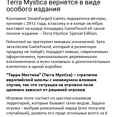
Terra Mystica вернётся в виде
особого издания
Компания Steamforged Games подхватила вечную,
начиная с 2012 года, классику и в конце октября
выставит на крауд-площадку Gamefound её самое
полное издание – Terra Mystica: Special Edition.
Дополнение
2-6
90-120
2-4
1-5
90+
45+
12+
12+
12+
Геймплей не претерпит никаких изменений. Зато
эксклюзив Gamefound, который в розничную
4 490 ₽
3 790 ₽
2 490 ₽
продажу не пойдёт, порадует новым, современным
Война Кольца: Карточная
Хозяева ночи
Война Кольца: Карточная
оформлением, премиальными деревянными
игра
игра. Мечи и Пламя
компонентами и всем основным и дополнительным
3 отзыва
1 отзыв
контентом в одной коробке.
Уведомить о наличии
Уведомить о наличии
Уведомить о наличии
"Терра Мистика" (Terra Mystica) – стратегия
европейской школы с минимумом влияния
случая, так что ситуация на игровом поле
целиком зависит от решений игроков
.
Игровое поле состоит из шестиугольников
территорий, которые бывают семи видов. Задача
игрока – выбрав уникальный народ (или получив
случайный), развить его пуще остальных всего за 6