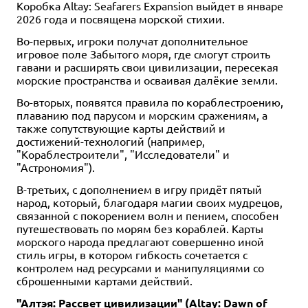
Коробка Altay: Seafarers Expansion выйдет в январе
2026 года и посвящена морской стихии.
Во-первых, игроки получат дополнительное
игровое поле Забытого моря, где смогут строить
гавани и расширять свои цивилизации, пересекая
морские пространства и осваивая далёкие земли.
Во-вторых, появятся правила по кораблестроению,
плаванию под парусом и морским сражениям, а
также сопутствующие карты действий и
достижений-технологий (например,
"Кораблестроители", "Исследователи" и
"Астрономия").
В-третьих, с дополнением в игру придёт пятый
народ, который, благодаря магии своих мудрецов,
связанной с покорением волн и пением, способен
путешествовать по морям без кораблей. Карты
морского народа предлагают совершенно иной
стиль игры, в котором гибкость сочетается с
контролем над ресурсами и манипуляциями со
сброшенными картами действий.
"Алтэя: Рассвет цивилизации" (Altay: Dawn of