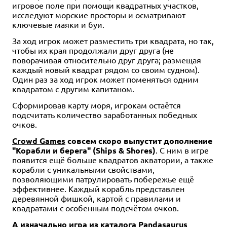
игровое поле при помощи квадратных участков,
исследуют морские просторы и осматривают
ключевые маяки и буи.
За ход игрок может разместить три квадрата, но так,
чтобы их края продолжали друг друга (не
поворачивая относительно друг друга; размещая
каждый новый квадрат рядом со своим судном).
Один раз за ход игрок может поменяться одним
квадратом с другим капитаном.
Сформировав карту моря, игрокам остаётся
подсчитать количество заработанных победных
очков.
Crowd Games
совсем скоро выпустит дополнение
"Корабли и берега" (Ships & Shores)
. С ним в игре
появится ещё больше квадратов акватории, а также
корабли с уникальными свойствами,
позволяющими патрулировать побережье ещё
эффективнее. Каждый корабль представлен
деревянной фишкой, картой с правилами и
квадратами с особенным подсчётом очков.
А изначально игра из каталога Pandasaurus