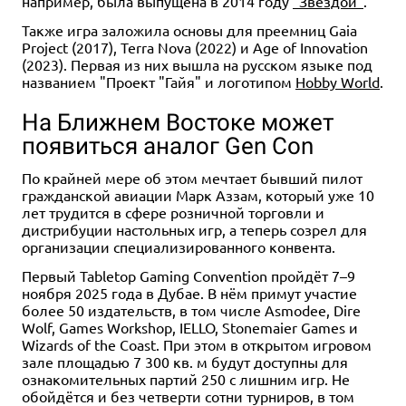
например, была выпущена в 2014 году
"Звездой"
.
Также игра заложила основы для преемниц Gaia
Project (2017), Terra Nova (2022) и Age of Innovation
(2023). Первая из них вышла на русском языке под
названием "Проект "Гайя" и логотипом
Hobby World
.
На Ближнем Востоке может
появиться аналог Gen Con
По крайней мере об этом мечтает бывший пилот
гражданской авиации Марк Аззам, который уже 10
лет трудится в сфере розничной торговли и
дистрибуции настольных игр, а теперь созрел для
организации специализированного конвента.
Первый Tabletop Gaming Convention пройдёт 7–9
ноября 2025 года в Дубае. В нём примут участие
более 50 издательств, в том числе Asmodee, Dire
Wolf, Games Workshop, IELLO, Stonemaier Games и
Wizards of the Coast. При этом в открытом игровом
зале площадью 7 300 кв. м будут доступны для
ознакомительных партий 250 с лишним игр. Не
обойдётся и без четверти сотни турниров, в том