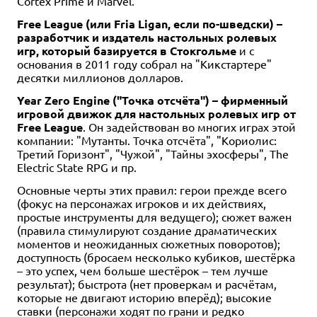
Cortex Prime и Marvel.
Free League (или Fria Ligan, если по-шведски) –
разработчик и издатель настольных ролевых
игр, который базируется в Стокгольме
и с
основания в 2011 году собрал на "Кикстартере"
десятки миллионов долларов.
Year Zero Engine ("Точка отсчёта") – фирменный
игровой движок для настольных ролевых игр от
Free League
. Он задействован во многих играх этой
компании: "Мутанты. Точка отсчёта", "Кориолис:
Третий Горизонт", "Чужой", "Тайны эхосферы", The
Electric State RPG и пр.
Основные черты этих правил: герои прежде всего
(фокус на персонажах игроков и их действиях,
простые инструменты для ведущего); сюжет важен
(правила стимулируют создание драматических
моментов и неожиданных сюжетных поворотов);
доступность (бросаем несколько кубиков, шестёрка
– это успех, чем больше шестёрок – тем лучше
результат); быстрота (нет проверкам и расчётам,
которые не двигают историю вперёд); высокие
ставки (персонажи ходят по грани и редко