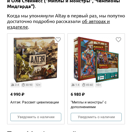
и Оле Стейнесс ("Миплы и монстры","Чемпионы
Мидгарда")
.
Когда мы упомянули Altay в первый раз, мы попутно
достаточно подробно рассказали
об авторах и
издателе
.
2-4
30-90
12+
1-4
45-60
10+
4 990 ₽
6 980 ₽
Алтэя: Рассвет цивилизации
"Миплы и монстры" с
дополнениями
Уведомить о наличии
Уведомить о наличии