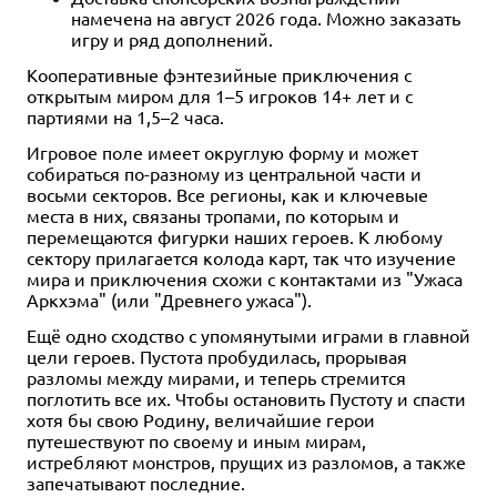
намечена на август 2026 года. Можно заказать
игру и ряд дополнений.
Кооперативные фэнтезийные приключения с
открытым миром для 1–5 игроков 14+ лет и с
партиями на 1,5–2 часа.
Игровое поле имеет округлую форму и может
собираться по-разному из центральной части и
восьми секторов. Все регионы, как и ключевые
места в них, связаны тропами, по которым и
перемещаются фигурки наших героев. К любому
сектору прилагается колода карт, так что изучение
мира и приключения схожи с контактами из "Ужаса
Аркхэма" (или "Древнего ужаса").
Ещё одно сходство с упомянутыми играми в главной
цели героев. Пустота пробудилась, прорывая
разломы между мирами, и теперь стремится
поглотить все их. Чтобы остановить Пустоту и спасти
хотя бы свою Родину, величайшие герои
путешествуют по своему и иным мирам,
истребляют монстров, прущих из разломов, а также
запечатывают последние.