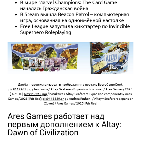
В мире Marvel Champions: The Card Game
началась Гражданская война
В Steam вышла Beacon Patrol – компьютерная
игра, основанная на одноимённой настолке
Free League запустила кикстартер по Invincible
Superhero Roleplaying
Для баннеров использованы изображения с портала BoardGameGeek:
pic9117961.jpg
/ hasukawa / Altay: Seafarers Expansion box cover / Ares Games / 2025
[Fair Use];
pic9117962.jpg
/ hasukawa / Altay: Seafarers Expansion components / Ares
Games / 2025 [Fair Use];
pic9118859.png
/ Andrea Fanhoni / Altay – Seafarers expansion
(Cover) / Ares Games / 2025 [Fair Use]
Ares Games работает над
первым дополнением к Altay:
Dawn of Civilization