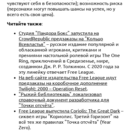
чувствуют себя в безопасности); возможность риска
(персонажи могут повышать шансы на успех, но у
всего есть своя цена).
Читайте также
:
Студия "Пандора Бокс" запустила на
CrowdRepublic предзаказы на "Кольцо
Всевластья"
– русское издание популярной и
обласканной игроками, критиками и
премиями настольной ролевой игры The One
Ring, приключений в Средиземье, мире,
созданном Дж. Р. Р. Толкином. С 2020 года за
эту линейку отвечает Free League.
На веб-сайте издательства Free League идут
предзаказы на коробочное дополнение
Twilight: 2000 – Operation Reset
.
"Рыжий библиотекарь" локализовал
справочный документ разработчика для
"Точки отсчёта"
.
Free League выпустила Coriolis: The Great Dark
–
сиквел игры "Кориолис. Третий Горизонт" на
всё тех же правилах "Точка отсчёта" (Year
Zero).