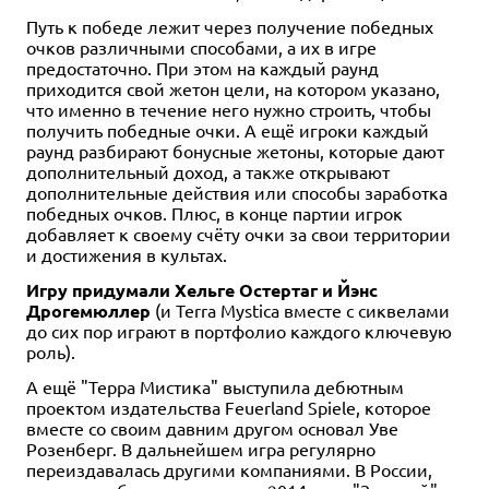
Путь к победе лежит через получение победных
очков различными способами, а их в игре
предостаточно. При этом на каждый раунд
приходится свой жетон цели, на котором указано,
что именно в течение него нужно строить, чтобы
получить победные очки. А ещё игроки каждый
раунд разбирают бонусные жетоны, которые дают
дополнительный доход, а также открывают
дополнительные действия или способы заработка
победных очков. Плюс, в конце партии игрок
добавляет к своему счёту очки за свои территории
и достижения в культах.
Игру придумали Хельге Остертаг и Йэнс
Дрогемюллер
(и Terra Mystica вместе с сиквелами
до сих пор играют в портфолио каждого ключевую
роль).
А ещё "Терра Мистика" выступила дебютным
проектом издательства Feuerland Spiele, которое
вместе со своим давним другом основал Уве
Розенберг. В дальнейшем игра регулярно
переиздавалась другими компаниями. В России,