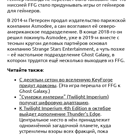
миссией FFG стало придумывать игры от геймеров
для геймеров.
В 2014-м Петерсен продал издательство парижской
компании Asmodee, а сам возглавил её северо-
американское подразделение. В конце 2018-го он
решил покинуть Asmodee, уже в 2019-м вместе с
тесным кругом деловых партнёров основал
компанию Strange Stars Entertainment, а чуть позже
– её настольное подразделение Ghost Galaxy, в
котором трудятся ещё несколько выходцев из FFG.
Читайте также
:
С десятым сетом во вселенную KeyForge
придут драконы
. (Эта игра перешла от FFG к
Ghost Galaxy.)
"Сумерки империи" (Twilight Imperium)
получат цифровую адаптацию
.
К Twilight Imperium 4th Edition в октябре
выйдет дополнение Thunder’s Edge
.
Центральное место в нём принадлежит
одноимённой загадочной планете, куда
устремлены взоры всех фракций, пока