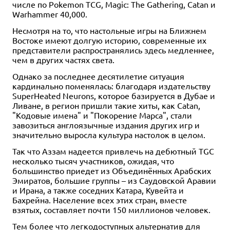
числе по Pokemon TCG, Magic: The Gathering, Catan и
Warhammer 40,000.
Несмотря на то, что настольные игры на Ближнем
Востоке имеют долгую историю, современные их
представители распространялись здесь медленнее,
чем в других частях света.
Однако за последнее десятилетие ситуация
кардинально поменялась: благодаря издательству
SuperHeated Neurons, которое базируется в Дубае и
Ливане, в регион пришли такие хиты, как Catan,
"Кодовые имена" и "Покорение Марса", стали
завозиться англоязычные издания других игр и
значительно выросла культура настолок в целом.
Так что Аззам надеется привлечь на дебютный TGC
несколько тысяч участников, ожидая, что
большинство приедет из Объединённых Арабских
Эмиратов, большие группы – из Саудовской Аравии
и Ирана, а также соседних Катара, Кувейта и
Бахрейна. Население всех этих стран, вместе
взятых, составляет почти 150 миллионов человек.
Тем более что легкодоступных альтернатив для