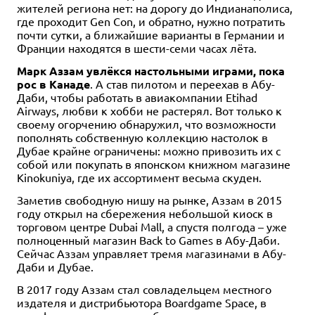
жителей региона нет: на дорогу до Индианаполиса,
где проходит Gen Con, и обратно, нужно потратить
почти сутки, а ближайшие варианты в Германии и
Франции находятся в шести-семи часах лёта.
Марк Аззам увлёкся настольными играми, пока
рос в Канаде
. А став пилотом и переехав в Абу-
Даби, чтобы работать в авиакомпании Etihad
Airways, любви к хобби не растерял. Вот только к
своему огорчению обнаружил, что возможности
пополнять собственную коллекцию настолок в
Дубае крайне ограничены: можно привозить их с
собой или покупать в японском книжном магазине
Kinokuniya, где их ассортимент весьма скуден.
Заметив свободную нишу на рынке, Аззам в 2015
году открыл на сбережения небольшой киоск в
торговом центре Dubai Mall, а спустя полгода – уже
полноценный магазин Back to Games в Абу-Даби.
Сейчас Аззам управляет тремя магазинами в Абу-
Даби и Дубае.
В 2017 году Аззам стал совладельцем местного
издателя и дистрибьютора Boardgame Space, в