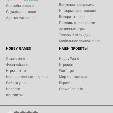
Бонусная программа
Способы оплаты
Информация о заказе
Службы доставки
Возврат товара
Адреса магазинов
16+
Дополнение
16+
Помощь с правилами
4 990 ₽
1 890 ₽
Архивные игры
Кориолис: Третий Горизонт.
Кориолис: Третий Горизонт.
Товары без скидки
Вторая редакция
Ширма ведущего
Мобильное приложение
1 отзыв
Купить
HOBBY GAMES
НАШИ ПРОЕКТЫ
Купить
О магазине
Hobby World
Франчайзинг
Игрокон
Игры оптом
Warforge
Корпоративные подарки
Мир фантастики
Работа у нас
Берсерк
Новости
CrowdRepublic
Контакты