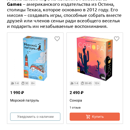
Games
– американского издательства из Остина,
столицы Техаса, которое основано в 2012 году. Его
миссия – создавать игры, способные собрать вместе
друзей или членов семьи ради всеобщего веселья
и подарить им незабываемые воспоминания.
1-4
30
8+
1-4
30-45
10+
1 990 ₽
2 490 ₽
Морской патруль
Сонора
1 отзыв
Уведомить о наличии
Купить