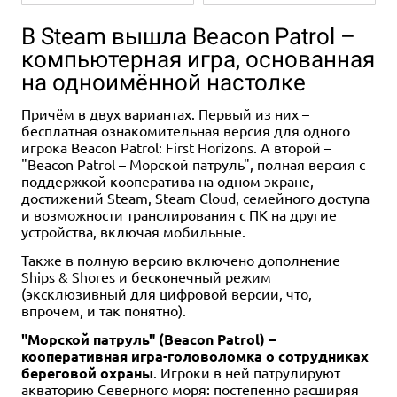
В Steam вышла Beacon Patrol –
компьютерная игра, основанная
на одноимённой настолке
Причём в двух вариантах. Первый из них –
бесплатная ознакомительная версия для одного
игрока Beacon Patrol: First Horizons. А второй –
"Beacon Patrol – Морской патруль", полная версия с
1-2
60-120
14+
поддержкой кооператива на одном экране,
2 990 ₽
достижений Steam, Steam Cloud, семейного доступа
и возможности транслирования с ПК на другие
Ужас Аркхэма. Карточная
игра (2018)
устройства, включая мобильные.
739 отзывов
Также в полную версию включено дополнение
Ships & Shores и бесконечный режим
Уведомить о наличии
(эксклюзивный для цифровой версии, что,
впрочем, и так понятно).
"Морской патруль" (Beacon Patrol) –
кооперативная игра-головоломка о сотрудниках
береговой охраны
. Игроки в ней патрулируют
акваторию Северного моря: постепенно расширяя