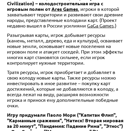
Civilization) – колодостроительная игра с
игровым полем от
Ares Games
, игроки в которой
захватывают территории и развивают свои древние
народы, представленные колодами карт. (Проект
недавно вышел в России усилиями
GaGa Games
.)
Разыгрывая карты, игрок добывает ресурсы
(камень, металл, дерево, еда и культура), осваивает
новые земли, основывает новые поселения на
игровом поле и атакует соседей. При этом эффекты
многих карт становятся сильнее, если игрок
контролирует нужные территории.
Тратя ресурсы, игрок приобретает и добавляет в
свою колоду новые карты. Также ресурсы можно
инвестировать в иное развитие – покупку карт
достижений, которые не добавляются в колоду, а
всегда лежат на виду, расширяя возможности
игрока и принося ему дополнительные победные
очки.
Игру придумали Паоло Мори ("Капитан Флип",
"Карманные сражения", "Натиск! Вторая мировая
за 20 минут", "Пандемия: Падение Рима", "Этнос")