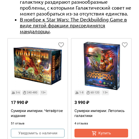
галактику раздирают разнообразные
проблемы, с которыми Галактический совет не
может разобраться из-за отсутствия единства.
В ноябре к Star Wars: The Deckbuilding Game в
виде пятой фракции присоединятся
мандалорцы
.
3-6
240-480
13+
1-8
60-120
13+
17 990 ₽
3 990 ₽
Сумерки империи. Четвёртое
Сумерки империи: Летопись
издание
галактики
51 отзыв
4 отзыва
Уведомить о наличии
Купить