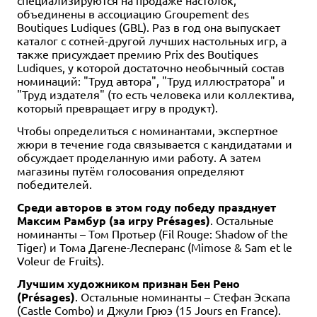
специализируются на продаже настолок,
объединены в ассоциацию Groupement des
Boutiques Ludiques (GBL). Раз в год она выпускает
каталог с сотней-другой лучших настольных игр, а
также присуждает премию Prix des Boutiques
Ludiques, у которой достаточно необычный состав
номинаций: "Труд автора", "Труд иллюстратора" и
"Труд издателя" (то есть человека или коллектива,
который превращает игру в продукт).
Чтобы определиться с номинантами, экспертное
жюри в течение года связывается с кандидатами и
обсуждает проделанную ими работу. А затем
магазины путём голосования определяют
победителей.
Среди авторов в этом году победу празднует
Максим Рамбур (за игру Présages)
. Остальные
номинанты – Том Протьер (Fil Rouge: Shadow of the
Tiger) и Тома Дагене-Лесперанс (Mimose & Sam et le
Voleur de Fruits).
Лучшим художником признан Бен Рено
(Présages)
. Остальные номинанты – Стефан Эскапа
(Castle Combo) и Джули Грюэ (15 Jours en France).