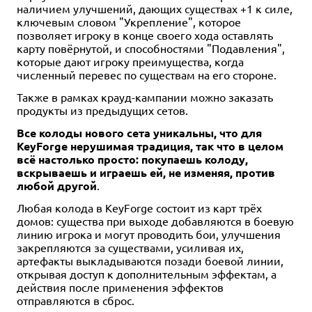
Битвы героев
Эпик. Дуэльный набор
наличием улучшений, дающих существах +1 к силе,
ключевым словом "Укрепление", которое
57 отзывов
8 отзывов
позволяет игроку в конце своего хода оставлять
Уведомить о наличии
Купить
карту повёрнутой, и способностями "Подавления",
которые дают игроку преимущества, когда
численный перевес по существам на его стороне.
Также в рамках крауд-кампании можно заказать
продукты из предыдущих сетов.
Все колоды нового сета уникальны, что для
KeyForge нерушимая традиция, так что в целом
всё настолько просто: покупаешь колоду,
вскрываешь и играешь ей, не изменяя, против
любой другой
.
Любая колода в KeyForge состоит из карт трёх
домов: существа при выходе добавляются в боевую
линию игрока и могут проводить бои, улучшения
закрепляются за существами, усиливая их,
артефакты выкладываются позади боевой линии,
открывая доступ к дополнительным эффектам, а
действия после применения эффектов
отправляются в сброс.