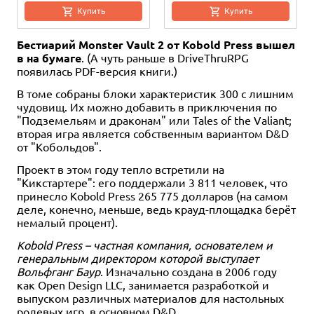
Купить
Купить
Бестиарий Monster Vault 2 от Kobold Press вышел
в на бумаге
. (А чуть раньше в DriveThruRPG
появилась PDF-версия книги.)
В томе собраны блоки характеристик 300 с лишним
чудовищ. Их можно добавить в приключения по
"Подземельям и драконам" или Tales of the Valiant;
вторая игра является собственным вариантом D&D
от "Кобольдов".
Проект в этом году тепло встретили на
"Кикстартере": его поддержали 3 811 человек, что
принесло Kobold Press 265 775 долларов (на самом
деле, конечно, меньше, ведь крауд-площадка берёт
немалый процент).
Kobold Press – частная компания, основателем и
генеральным директором которой выступает
Вольфганг Баур
. Изначально создана в 2006 году
как Open Design LLC, занимается разработкой и
выпуском различных материалов для настольных
ролевых игр, в основном D&D.