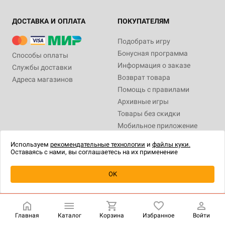
ДОСТАВКА И ОПЛАТА
ПОКУПАТЕЛЯМ
Подобрать игру
Бонусная программа
Способы оплаты
Информация о заказе
Службы доставки
Возврат товара
Адреса магазинов
14+
Дополнение
Дополнение
3-6
120+
3-6
14+
120+
14+
14+
Дополнение
Дополнение
3-6
3-6
120+
120+
14+
14+
Помощь с правилами
1 790 ₽
2 990 ₽
1 990 ₽
890 ₽
1 790 ₽
2 290 ₽
890 ₽
Архивные игры
Книга "Как создавать
Midgard: Книга Героев
Midgard: Ширма ведущего
Midgard: Приключение
Книга "Как создать
Сборник приключений
Midgard: Приключение
Товары без скидки
собственные миры"
"Кошки-мышки"
настольную игру.
"Midgard: Саги"
"Гробница Тибереша"
Руководство от Kobold Press"
Уведомить о наличии
Купить
Мобильное приложение
Уведомить о наличии
Купить
Купить
Купить
HOBBY GAMES
НАШИ ПРОЕКТЫ
Уведомить о наличии
Используем
рекомендательные технологии
и
файлы куки.
Оставаясь с нами, вы соглашаетесь на их применение
О магазине
Hobby World
Франчайзинг
Игрокон
OK
Игры оптом
Warforge
Корпоративные подарки
Мир фантастики
Работа у нас
Берсерк
Главная
Каталог
Корзина
Избранное
Войти
Новости
CrowdRepublic