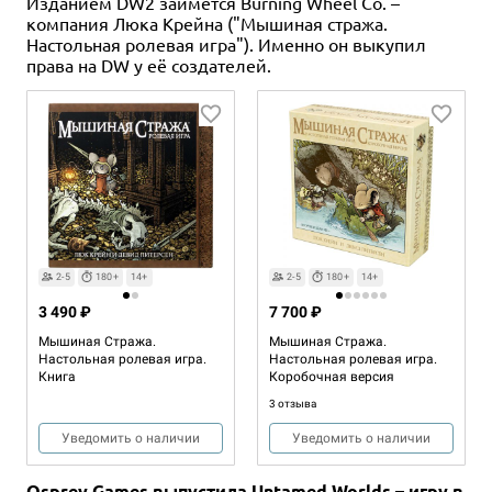
Изданием DW2 займётся Burning Wheel Co. –
компания Люка Крейна ("Мышиная стража.
Настольная ролевая игра"). Именно он выкупил
права на DW у её создателей.
2-5
180+
14+
2-5
180+
14+
3 490 ₽
7 700 ₽
Мышиная Стража.
Мышиная Стража.
Настольная ролевая игра.
Настольная ролевая игра.
Книга
Коробочная версия
3 отзыва
Уведомить о наличии
Уведомить о наличии
Osprey Games выпустила Untamed Worlds – игру в