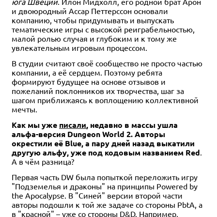
юга Швеции
. Илон Мидхолл, его родной брат Арон
и двоюродный Ассар Петтерссон основали
компанию, чтобы придумывать и выпускать
тематические игры с высокой реиграбельностью,
малой ролью случая и глубоким и к тому же
увлекательным игровым процессом.
В студии считают своё сообщество не просто частью
компании, а её сердцем. Поэтому ребята
формируют будущее на основе отзывов и
пожеланий поклонников их творчества, шаг за
шагом приближаясь к воплощению коллективной
мечты.
Как мы уже
писали
, недавно в массы ушла
альфа-версия Dungeon World 2. Авторы
окрестили её Blue, а пару дней назад выкатили
другую альфу, уже под кодовым названием Red
.
А в чём разница?
Первая часть DW была попыткой переложить игру
"Подземелья и драконы" на принципы Powered by
the Apocalypse. В "Синей" версии второй части
авторы подошли к той же задаче со стороны PbtA, а
в "красной" – уже со стороны D&D. Например,