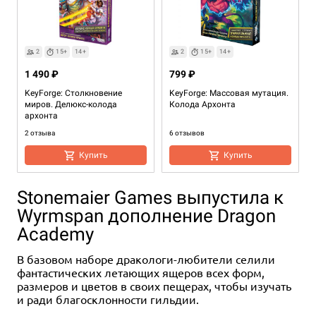
2
15+
14+
2
15+
14+
1 490 ₽
799 ₽
KeyForge: Столкновение
KeyForge: Массовая мутация.
миров. Делюкс-колода
Колода Архонта
архонта
2 отзыва
6 отзывов
Купить
Купить
Stonemaier Games выпустила к
Wyrmspan дополнение Dragon
Academy
В базовом наборе дракологи-любители селили
фантастических летающих ящеров всех форм,
размеров и цветов в своих пещерах, чтобы изучать
и ради благосклонности гильдии.
2
2+
15+
45+
14+
14+
Eng
2
2+
45+
45+
14+
14+
Eng
Eng