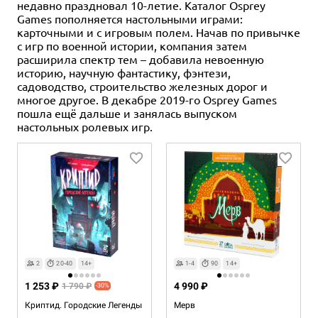
недавно праздновал 10-летие. Каталог Osprey
Games пополняется настольными играми:
карточными и с игровым полем. Начав по привычке
с игр по военной истории, компания затем
расширила спектр тем – добавила невоенную
историю, научную фантастику, фэнтези,
садоводство, строительство железных дорог и
многое другое. В декабре 2019-го Osprey Games
пошла ещё дальше и занялась выпуском
настольных ролевых игр.
2
20-40
14+
1-4
90
14+
1 253 ₽
4 990 ₽
1 790 ₽
-30%
Криптид. Городские Легенды
Мерв