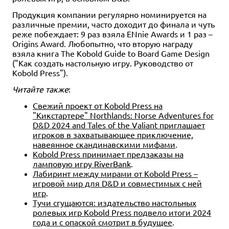
Продукция компании регулярно номинируется на
различные премии, часто доходит до финала и чуть
реже побеждает: 9 раз взяла ENnie Awards и 1 раз –
Origins Award. Любопытно, что вторую награду
взяла книга The Kobold Guide to Board Game Design
("Как создать настольную игру. Руководство от
Kobold Press").
Читайте также
:
Свежий проект от Kobold Press на
"Кикстартере" Northlands: Norse Adventures for
D&D 2024 and Tales of the Valiant приглашает
игроков в захватывающее приключение,
навеянное скандинавскими мифами
.
Kobold Press принимает предзаказы на
ламповую игру RiverBank
.
Лабиринт между мирами от Kobold Press –
игровой мир для D&D и совместимых с ней
игр
.
Тучи сгущаются: издательство настольных
ролевых игр Kobold Press подвело итоги 2024
года и с опаской смотрит в будущее
.