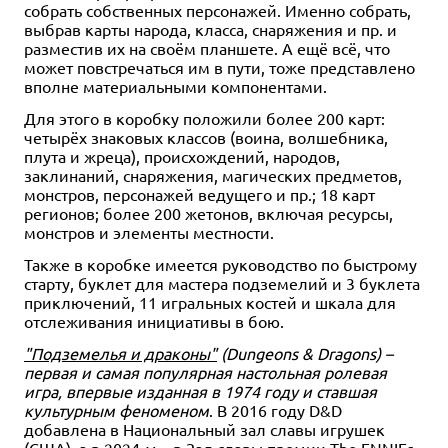
собрать собственных персонажей. Именно собрать,
выбрав карты народа, класса, снаряжения и пр. и
разместив их на своём планшете. А ещё всё, что
может повстречаться им в пути, тоже представлено
вполне материальными компонентами.
Для этого в коробку положили более 200 карт:
четырёх знаковых классов (воина, волшебника,
плута и жреца), происхождений, народов,
заклинаний, снаряжения, магических предметов,
монстров, персонажей ведущего и пр.; 18 карт
регионов; более 200 жетонов, включая ресурсы,
монстров и элементы местности.
Также в коробке имеется руководство по быстрому
старту, буклет для мастера подземелий и 3 буклета
приключений, 11 игральных костей и шкала для
отслеживания инициативы в бою.
"Подземелья и драконы"
(Dungeons & Dragons) –
первая и самая популярная настольная ролевая
игра, впервые изданная в 1974 году и ставшая
культурным феноменом
. В 2016 году D&D
добавлена в Национальный зал славы игрушек
(США), а в 2024-м – в Зал славы премии The ENNIEs.