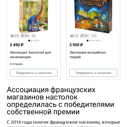
2-5
30+
8+
1-4
30+
11+
2 490 ₽
2 900 ₽
Эволюция: Биология для
Эволюция волшебных
начинающих
тварей
3 отзыва
Уведомить о наличии
Уведомить о наличии
Ассоциация французских
магазинов настолок
определилась с победителями
собственной премии
С 2016 года многие французские магазины, которые