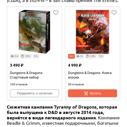
2-6
120+
12+
Хит
2+
120+
12+
3 490 ₽
4 990 ₽
Dungeons & Dragons.
Dungeons & Dragons. Книга
Стартовый набор
игрока
169 отзывов
50 отзывов
Уведомить о наличии
Купить
Сюжетная кампания Tyranny of Dragons, которая
была выпущена к D&D в августе 2014 года,
вернётся в виде легендарного издания
. Компания
Beadle & Grimm, известная подарочными, богатыми