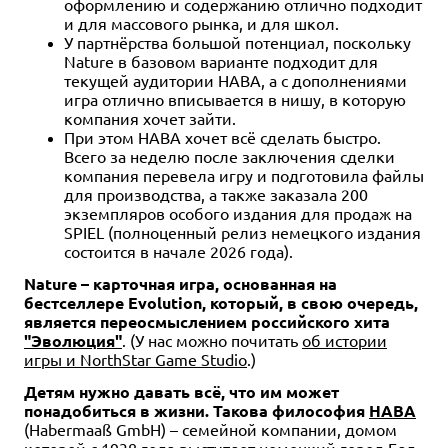
оформлению и содержанию отлично подходит
и для массового рынка, и для школ.
У партнёрства большой потенциал, поскольку
Nature в базовом варианте подходит для
текущей аудитории HABA, а с дополнениями
игра отлично вписывается в нишу, в которую
компания хочет зайти.
При этом HABA хочет всё сделать быстро.
Всего за неделю после заключения сделки
компания перевела игру и подготовила файлы
для производства, а также заказала 200
экземпляров особого издания для продаж на
SPIEL (полноценный релиз немецкого издания
состоится в начале 2026 года).
Nature – карточная игра, основанная на
бестселлере Evolution, который, в свою очередь,
является переосмыслением российского хита
"Эволюция"
. (У нас можно почитать
об истории
игры и NorthStar Game Studio
.)
Детям нужно давать всё, что им может
понадобиться в жизни. Такова философия
HABA
(Habermaaß GmbH) – семейной компании, домом
которой с 1938 года выступает немецкий город Бад-