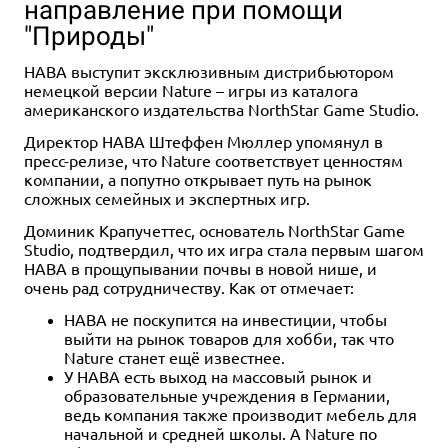
направление при помощи
"Природы"
HABA выступит эксклюзивным дистрибьютором
немецкой версии Nature – игры из каталога
американского издательства NorthStar Game Studio.
Дополнение
Дополнение
Дополнение
1-4
1-7
2-5
60-90
90-120
90-180
Дополнение
Дополнение
1-7
2-7
90-180
90-180
10+
14+
14+
1-5
60-90
14+
14+
14+
1-5
1-6
115
30+
14+
10+
Директор HABA Штеффен Мюллер упомянул в
799 ₽
2 250 ₽
3 250 ₽
4 490 ₽
9 990 ₽
5 990 ₽
3 490 ₽
1 750 ₽
пресс-релизе, что Nature соответствует ценностям
компании, а попутно открывает путь на рынок
Грибы и корни: Шёпот леса
Серп: Приключения
Серп: Небесный Гамбит
Маятник
Серп
Серп: Восхождение Фенриса
Серп: Захватчики из далёких
Грани миров
сложных семейных и экспертных игр.
земель
1 отзыв
67 отзывов
4 отзыва
Уведомить о наличии
Уведомить о наличии
Купить
Уведомить о наличии
2 отзыва
Доминик Крапучеттес, основатель NorthStar Game
Уведомить о наличии
Уведомить о наличии
Уведомить о наличии
Studio, подтвердил, что их игра стала первым шагом
Уведомить о наличии
HABA в прощупывании почвы в новой нише, и
очень рад сотрудничеству. Как от отмечает:
HABA не поскупится на инвестиции, чтобы
выйти на рынок товаров для хобби, так что
Nature станет ещё известнее.
У HABA есть выход на массовый рынок и
образовательные учреждения в Германии,
ведь компания также производит мебель для
начальной и средней школы. А Nature по