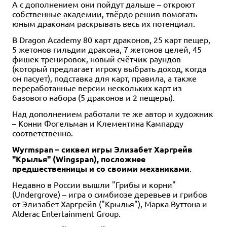
1 490 ₽
990 ₽
990 ₽
990 ₽
А с дополнением они пойдут дальше – откроют
собственные академии, твёрдо решив помогать
KeyForge: Тёмный прилив.
KeyForge: Worlds Collide
Keyforge. Call of the Archons:
KeyForge: Age of Ascension
юным драконам раскрывать весь их потенциал.
Делюкс-колода архонта
Archon Deck
Archon Deck
Archon Deck
2 отзыва
6 отзывов
В Dragon Academy 80 карт драконов, 25 карт пещер,
Купить
Купить
5 жетонов гильдии дракона, 7 жетонов целей, 45
Купить
Купить
фишек тренировок, новый счётчик раундов
(который предлагает игроку выбрать доход, когда
он пасует), подставка для карт, правила, а также
переработанные версии нескольких карт из
базового набора (5 драконов и 2 пещеры).
Над дополнением работали те же автор и художник
– Конни Фогельман и Клементина Кампарду
соответственно.
Wyrmspan – сиквел игры Элизабет Харгрейв
"Крылья" (Wingspan), посложнее
предшественницы и со своими механиками
.
Недавно в России вышли "Грибы и корни"
(Undergrove) – игра о симбиозе деревьев и грибов
от Элизабет Харгрейв ("Крылья"), Марка Вуттона и
Alderac Entertainment Group.