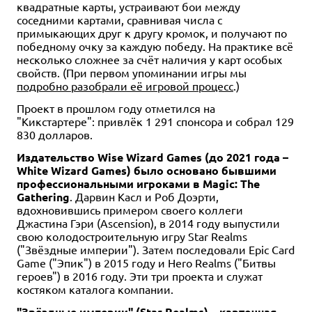
квадратные карты, устраивают бои между
соседними картами, сравнивая числа с
примыкающих друг к другу кромок, и получают по
победному очку за каждую победу. На практике всё
несколько сложнее за счёт наличия у карт особых
свойств. (При первом упоминании игры мы
подробно разобрали её игровой процесс
.)
Проект в прошлом году отметился на
"Кикстартере": привлёк 1 291 спонсора и собрал 129
830 долларов.
Издательство Wise Wizard Games (до 2021 года –
White Wizard Games) было основано бывшими
профессиональными игроками в Magic: The
Gathering
. Дарвин Касл и Роб Доэрти,
вдохновившись примером своего коллеги
Джастина Гэри (Ascension), в 2014 году выпустили
свою колодостроительную игру Star Realms
("Звёздные империи"). Затем последовали Epic Card
Game ("Эпик") в 2015 году и Hero Realms ("Битвы
героев") в 2016 году. Эти три проекта и служат
костяком каталога компании.
"Звёздные империи"
(Star Realms) – карточная