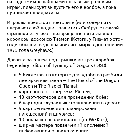
на содержимое наборами по разным ролевым
играм, планирует выпустить его в ноябре, а пока
принимает предзаказы.
Игрокам предстоит повторить (или совершить
Хит
12+
12+
впервые) свой подвиг: защитить Фейрун от самой
страшной из угроз – возвращения пятиглавной
4 990 ₽
4 990 ₽
королевы драконов Тиамат. (Кстати, у Тиамат в этом
Dungeons & Dragons.
Dungeons & Dragons:
году юбилей, ведь она явилась миру в дополнении
Руководство мастера
Энциклопедия чудовищ
1975 года Greyhawk.)
подземелий
12 отзывов
Давайте заглянем под крышки аж трёх коробок
25 отзывов
Уведомить о наличии
Legendary Edition of Tyranny of Dragons (D&D):
Купить
5 буклетов, на которые для удобства разбили
две арки кампании – The Hoard of the Dragon
Queen и The Rise of Tiamat;
карта-постер Побережья Мечей;
13 карт-постеров для проведения боёв;
6 карт для случайных столкновений в дороге;
9 карт регионов для планирования
путешествий и штурмов;
10 покрашенных миниатюр (от WizKids);
ширма мастера подземелий с полезной
информацией о приключении;