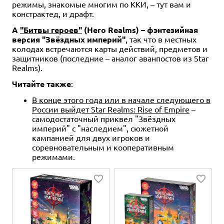
режимы, знакомые многим по ККИ, – тут вам и
констрактед, и драфт.
А
"Битвы героев"
(Hero Realms) – фэнтезийная
версия "Звёздных империй"
, так что в местных
колодах встречаются карты действий, предметов и
защитников (последние – аналог аванпостов из Star
Realms).
Читайте также
:
В конце этого года или в начале следующего в
России выйдет Star Realms: Rise of Empire
–
самодостаточный приквел "Звёздных
империй" с "наследием", сюжетной
кампанией для двух игроков и
соревновательным и кооперативным
режимами.