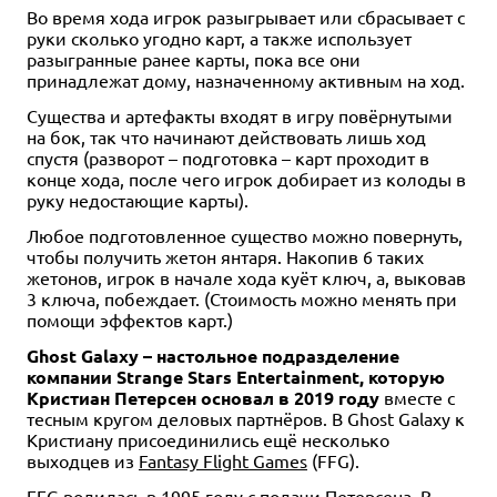
Во время хода игрок разыгрывает или сбрасывает с
руки сколько угодно карт, а также использует
разыгранные ранее карты, пока все они
принадлежат дому, назначенному активным на ход.
Существа и артефакты входят в игру повёрнутыми
на бок, так что начинают действовать лишь ход
спустя (разворот – подготовка – карт проходит в
конце хода, после чего игрок добирает из колоды в
руку недостающие карты).
Любое подготовленное существо можно повернуть,
чтобы получить жетон янтаря. Накопив 6 таких
жетонов, игрок в начале хода куёт ключ, а, выковав
3 ключа, побеждает. (Стоимость можно менять при
помощи эффектов карт.)
Ghost Galaxy – настольное подразделение
компании Strange Stars Entertainment, которую
Кристиан Петерсен основал в 2019 году
вместе с
тесным кругом деловых партнёров. В Ghost Galaxy к
Кристиану присоединились ещё несколько
выходцев из
Fantasy Flight Games
(FFG).
FFG родилась в 1995 году с подачи Петерсена. В