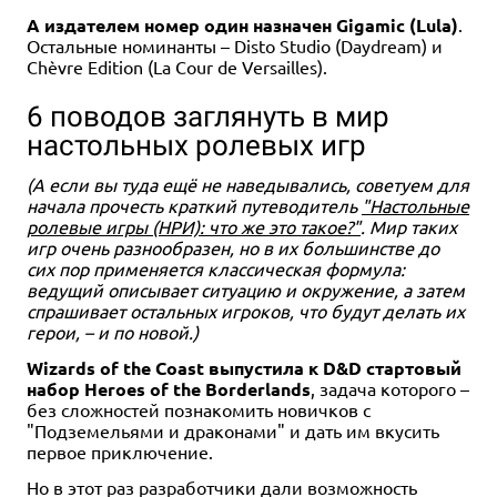
А издателем номер один назначен Gigamic (Lula)
.
Остальные номинанты – Disto Studio (Daydream) и
Chèvre Edition (La Cour de Versailles).
6 поводов заглянуть в мир
настольных ролевых игр
(А если вы туда ещё не наведывались, советуем для
начала прочесть краткий путеводитель
"Настольные
ролевые игры (НРИ): что же это такое?"
. Мир таких
игр очень разнообразен, но в их большинстве до
сих пор применяется классическая формула:
ведущий описывает ситуацию и окружение, а затем
спрашивает остальных игроков, что будут делать их
герои, – и по новой.)
Wizards of the Coast выпустила к D&D стартовый
набор Heroes of the Borderlands
, задача которого –
без сложностей познакомить новичков с
"Подземельями и драконами" и дать им вкусить
первое приключение.
Но в этот раз разработчики дали возможность