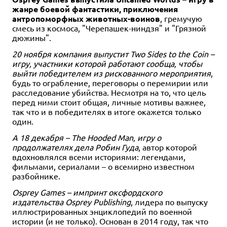
жанре боевой фантастики, приключения
антропоморфных животных-воинов
, гремучую
смесь из космоса, "Черепашек-ниндзя" и "Грязной
дюжины".
20 ноября компания выпустит Two Sides to the Coin –
игру, участники которой работают сообща, чтобы
выйти победителем из рискованного мероприятия
,
будь то ограбление, переговоры о перемирии или
расследование убийства. Несмотря на то, что цель
перед ними стоит общая, личные мотивы важнее,
так что и в победителях в итоге окажется только
один.
А 18 декабря – The Hooded Man, игру о
продолжателях дела Робин Гуда
, автор которой
вдохновлялся всеми историями: легендами,
фильмами, сериалами – о всемирно известном
разбойнике.
Osprey Games – импринт оксфордского
издательства Osprey Publishing
, лидера по выпуску
иллюстрированных энциклопедий по военной
истории (и не только). Основан в 2014 году, так что