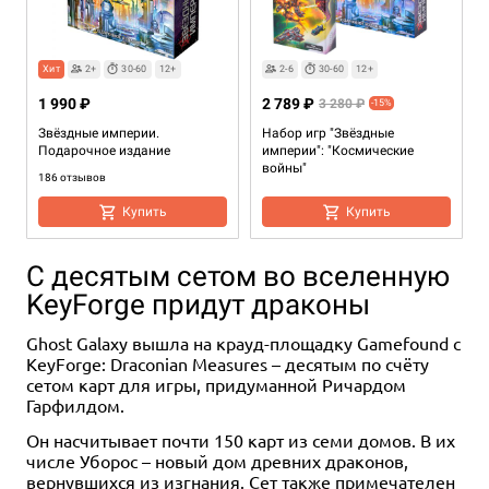
Хит
2+
30-60
12+
2-6
30-60
12+
1 990 ₽
2 789 ₽
3 280 ₽
-15%
Звёздные империи.
Набор игр "Звёздные
Подарочное издание
империи": "Космические
войны"
186 отзывов
Купить
Купить
С десятым сетом во вселенную
KeyForge придут драконы
Ghost Galaxy вышла на крауд-площадку Gamefound с
KeyForge: Draconian Measures – десятым по счёту
сетом карт для игры, придуманной Ричардом
Гарфилдом.
2-4
30+
12+
2
20
12+
Он насчитывает почти 150 карт из семи домов. В их
числе Уборос – новый дом древних драконов,
1 490 ₽
990 ₽
вернувшихся из изгнания. Сет также примечателен