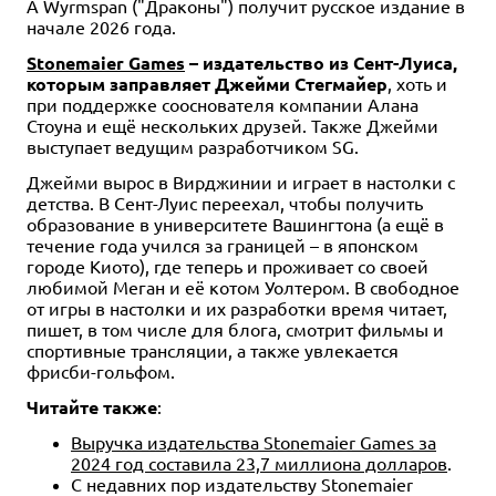
А Wyrmspan ("Драконы") получит русское издание в
начале 2026 года.
Stonemaier Games
– издательство из Сент-Луиса,
которым заправляет Джейми Стегмайер
, хоть и
при поддержке сооснователя компании Алана
Стоуна и ещё нескольких друзей. Также Джейми
выступает ведущим разработчиком SG.
Джейми вырос в Вирджинии и играет в настолки с
детства. В Сент-Луис переехал, чтобы получить
образование в университете Вашингтона (а ещё в
течение года учился за границей – в японском
городе Киото), где теперь и проживает со своей
любимой Меган и её котом Уолтером. В свободное
от игры в настолки и их разработки время читает,
пишет, в том числе для блога, смотрит фильмы и
спортивные трансляции, а также увлекается
фрисби-гольфом.
Читайте также
:
Выручка издательства Stonemaier Games за
2024 год составила 23,7 миллиона долларов
.
С недавних пор издательству Stonemaier