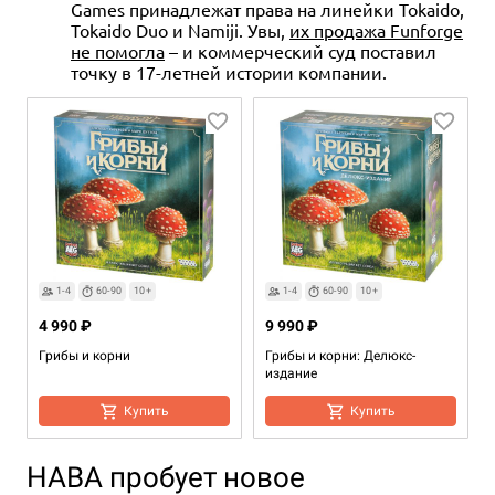
Games принадлежат права на линейки Tokaido,
Tokaido Duo и Namiji. Увы,
их продажа Funforge
не помогла
– и коммерческий суд поставил
точку в 17-летней истории компании.
1-4
60-90
10+
1-4
60-90
10+
4 990 ₽
9 990 ₽
Грибы и корни
Грибы и корни: Делюкс-
издание
Купить
Купить
HABA пробует новое