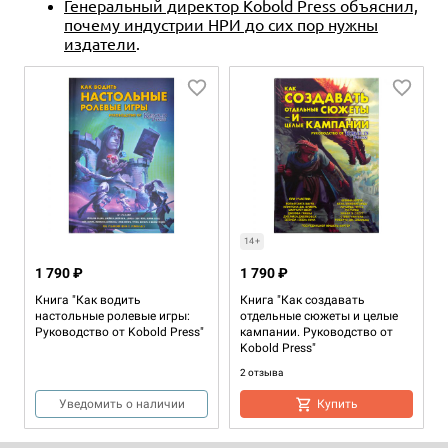
Генеральный директор Kobold Press объяснил,
почему индустрии НРИ до сих пор нужны
издатели
.
14+
1 790 ₽
1 790 ₽
Книга "Как водить
Книга "Как создавать
настольные ролевые игры:
отдельные сюжеты и целые
Руководство от Kobold Press"
кампании. Руководство от
Kobold Press"
2 отзыва
Уведомить о наличии
Купить