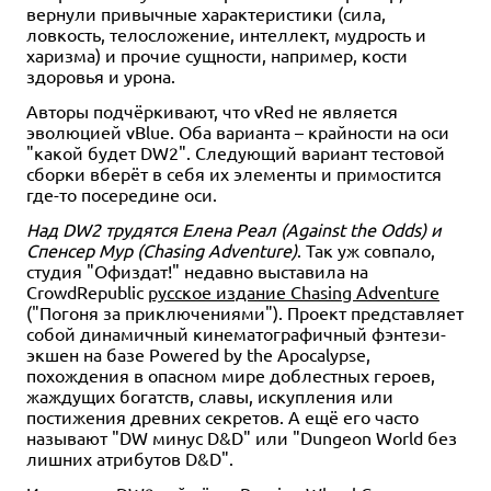
вернули привычные характеристики (сила,
ловкость, телосложение, интеллект, мудрость и
харизма) и прочие сущности, например, кости
здоровья и урона.
Авторы подчёркивают, что vRed не является
эволюцией vBlue. Оба варианта – крайности на оси
"какой будет DW2". Следующий вариант тестовой
сборки вберёт в себя их элементы и примостится
где-то посередине оси.
Над DW2 трудятся Елена Реал (Against the Odds) и
Спенсер Мур (Chasing Adventure)
. Так уж совпало,
студия "Офиздат!" недавно выставила на
CrowdRepublic
русское издание Chasing Adventure
("Погоня за приключениями"). Проект представляет
собой динамичный кинематографичный фэнтези-
экшен на базе Powered by the Apocalypse,
похождения в опасном мире доблестных героев,
жаждущих богатств, славы, искупления или
постижения древних секретов. А ещё его часто
называют "DW минус D&D" или "Dungeon World без
лишних атрибутов D&D".