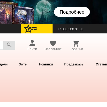
Подробнее
+7 800 500-31-36
перейти на Zvezda
Войти
Избранное
Корзина
дели
Хиты
Новинки
Предзаказы
Статьи