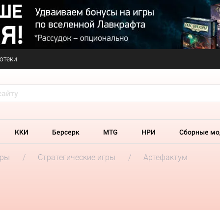
отеки
ККИ
Берсерк
MTG
НРИ
Сборные мо
гры
Стратегические игры
Артефактум