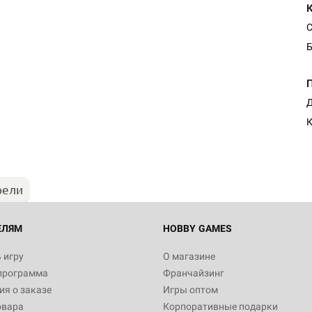
С
Б
Д
К
рели
ЕЛЯМ
HOBBY GAMES
 игру
О магазине
программа
Франчайзинг
я о заказе
Игры оптом
овара
Корпоративные подарки