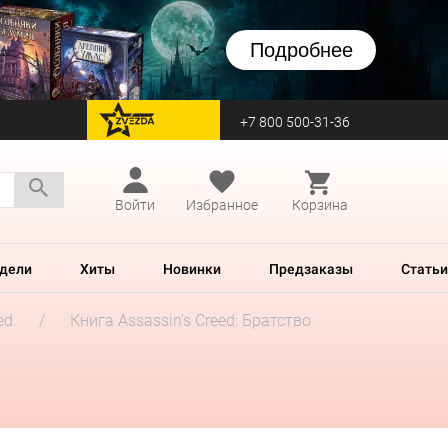
Подробнее
+7 800 500-31-36
перейти на Zvezda
Войти
Избранное
Корзина
дели
Хиты
Новинки
Предзаказы
Статьи
ed
Книга Assassin's Creed: Братство