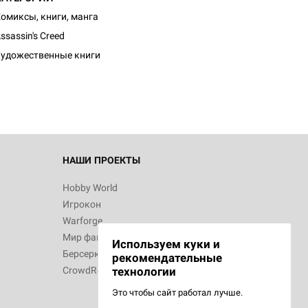
омиксы, книги, манга
d Монстры
ssassin's Creed
удожественные книги
 Зомбицид:
НАШИ ПРОЕКТЫ
Hobby World
Игрокон
 Берсерк.
Warforge
в
Мир фантастики
Используем куки и
Берсерк
рекомендательные
CrowdRepublic
технологии
Это чтобы сайт работал лучше.