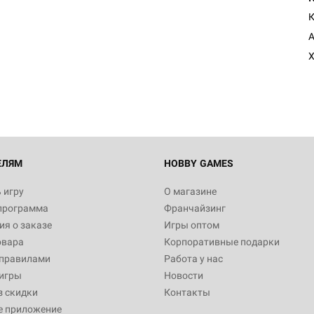
К
Настольная игра Hobby Worl
A
Египта
Х
1 991
Настольная игра Hobby World
Белая смерть
12 990
ЕЛЯМ
HOBBY GAMES
 игру
О магазине
программа
Франчайзинг
Настольная игра Hobby World
я о заказе
Игры оптом
Сердце роя. Дисплей бустеро
овара
Корпоративные подарки
3 490
 правилами
Работа у нас
игры
Новости
з скидки
Контакты
е приложение