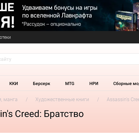
отеки
ККИ
Берсерк
MTG
НРИ
Сборные мо
и, манга
Художественные книги
Assassin's Cre
n's Creed: Братство