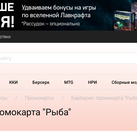
отеки
ККИ
Берсерк
MTG
НРИ
Сборные мо
усы
Промокарты
Барбария: промокарта "Рыба
омокарта "Рыба"