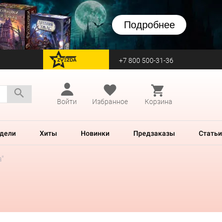
Подробнее
+7 800 500-31-36
перейти на Zvezda
Войти
Избранное
Корзина
дели
Хиты
Новинки
Предзаказы
Статьи
"