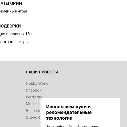
КАТЕГОРИИ
емейные игры
ПОДБОРКИ
ля взрослых 18+
арточные игры
НАШИ ПРОЕКТЫ
Hobby World
Игрокон
Warforge
Мир фантастики
Используем куки и
Берсерк
рекомендательные
CrowdRepublic
технологии
Это чтобы сайт работал лучше.