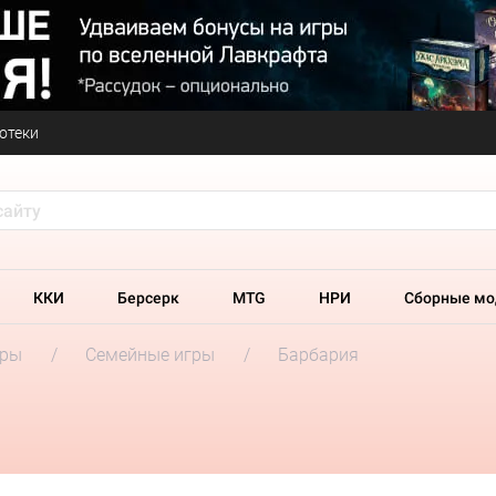
отеки
ККИ
Берсерк
MTG
НРИ
Сборные мо
гры
Семейные игры
Барбария