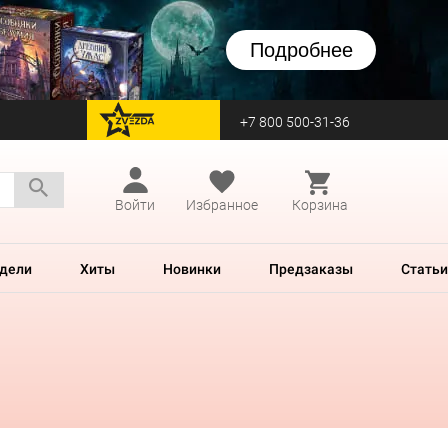
Подробнее
+7 800 500-31-36
перейти на Zvezda
Войти
Избранное
Корзина
дели
Хиты
Новинки
Предзаказы
Статьи