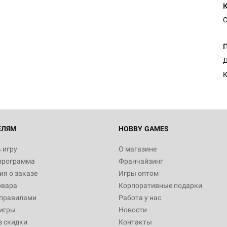
С
Д
К
ЕЛЯМ
HOBBY GAMES
 игру
О магазине
программа
Франчайзинг
я о заказе
Игры оптом
овара
Корпоративные подарки
 правилами
Работа у нас
игры
Новости
з скидки
Контакты