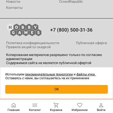
Новости
CrowdRepublic
Контакты
+7 (800) 500-31-36
Политика конфиденциальности
Публичная оферта
Правила акций со скидкой
Копирование материалов разрешено только по согласию
администрации
Содержимое сайта не является публичной офертой
На сайте Hobby Games применяются
рекомендательные
технологии
.
Используем
рекомендательные технологии
и
файлы куки.
Оставаясь с нами, вы соглашаетесь на их применение
Уведомить о наличии
OK
Главная
Каталог
Корзина
Избранное
Войти