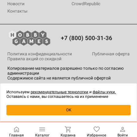
Новости
CrowdRepublic
Контакты
+7 (800) 500-31-36
Политика конфиденциальности
Публичная оферта
Правила акций со скидкой
Копирование материалов разрешено только по согласию
администрации
Содержимое сайта не является публичной офертой
На сайте Hobby Games применяются
рекомендательные
технологии
.
Используем
рекомендательные технологии
и
файлы куки.
Оставаясь с нами, вы соглашаетесь на их применение
Уведомить о наличии
OK
Главная
Каталог
Корзина
Избранное
Войти