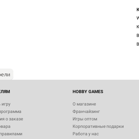
К
Настольная игра Hobby Worl
"Мир фантастики. Спецвыпус
Стругацкие"
B
1 490
рели
Настольная игра Hobby Worl
империи: Боевая тревога
799
ЕЛЯМ
HOBBY GAMES
 игру
О магазине
программа
Франчайзинг
Настольная игра Hobby Worl
я о заказе
Игры оптом
империи. Четвёртая редакция
овара
Корпоративные подарки
Рубеж
12 990
 правилами
Работа у нас