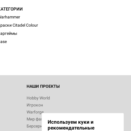
КАТЕГОРИИ
Warhammer
раски Citadel Colour
d Журнал
Варгеймы
к: Братья
ase
d Звёздные
НАШИ ПРОЕКТЫ
Hobby World
Игрокон
d Сумерки
Warforge
: Грозовой
Мир фантастики
Используем куки и
Берсерк
рекомендательные