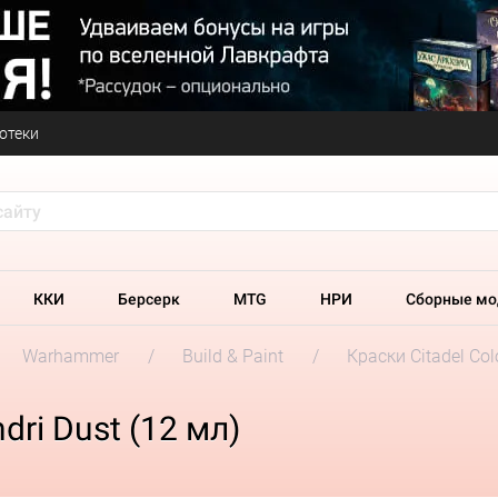
отеки
ККИ
Берсерк
MTG
НРИ
Сборные мо
Warhammer
Build & Paint
Краски Citadel Col
ri Dust (12 мл)