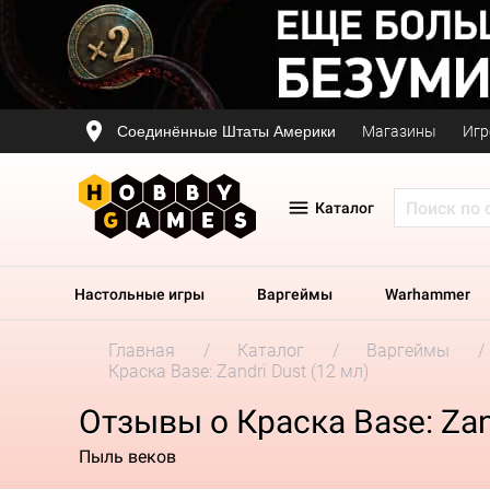
Соединённые Штаты Америки
Магазины
Игр
Каталог
Настольные игры
Варгеймы
Warhammer
Главная
Каталог
Варгеймы
Краска Base: Zandri Dust (12 мл)
Отзывы о Краска Base: Zand
Пыль веков