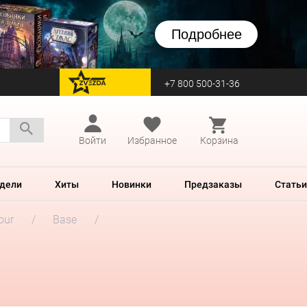
Подробнее
+7 800 500-31-36
перейти на Zvezda
Войти
Избранное
Корзина
дели
Хиты
Новинки
Предзаказы
Статьи
our
Base