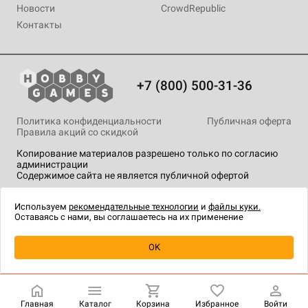
Новости
CrowdRepublic
Контакты
+7 (800) 500-31-36
Политика конфиденциальности
Публичная оферта
Правила акций со скидкой
Копирование материалов разрешено только по согласию
администрации
Содержимое сайта не является публичной офертой
На сайте Hobby Games применяются
рекомендательные
технологии
.
Используем
рекомендательные технологии
и
файлы куки.
Оставаясь с нами, вы соглашаетесь на их применение
Товар снят с продажи
OK
Главная
Каталог
Корзина
Избранное
Войти