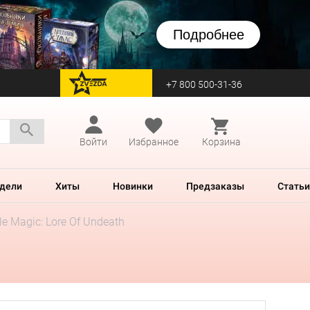
Подробнее
+7 800 500-31-36
перейти на Zvezda
Войти
Избранное
Корзина
дели
Хиты
Новинки
Предзаказы
Статьи
le Magic: Lore Of Undeath