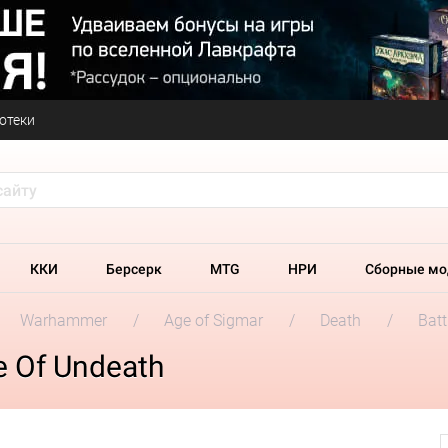
отеки
ККИ
Берсерк
MTG
НРИ
Сборные мо
Warhammer
Age of Sigmar
Death
Batt
e Of Undeath