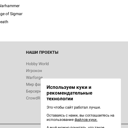
Warhammer
ge of Sigmar
eath
 Зомбицид:
НАШИ ПРОЕКТЫ
Hobby World
Игрокон
d Ужас
Warforge
Мир фантастики
Используем куки и
Берсерк
рекомендательные
CrowdRepublic
технологии
Это чтобы сайт работал лучше.
Оставаясь с нами, вы соглашаетесь на
d Ужас
использование
файлов куки.
орой сезон
А ещё можно почитать, что такое