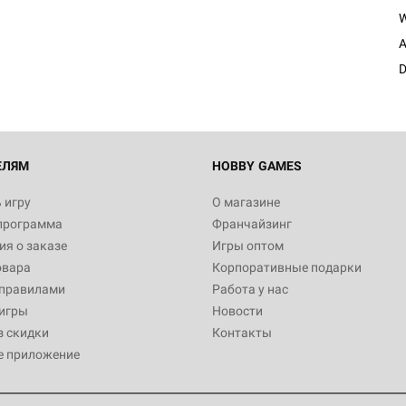
Египта
1 991
A
D
Настольная игра Hobby World
Белая смерть
12 990
ЕЛЯМ
HOBBY GAMES
 игру
О магазине
программа
Франчайзинг
Настольная игра Hobby Worl
я о заказе
Игры оптом
Аркхэма. Карточная игра
овара
Корпоративные подарки
3 490
 правилами
Работа у нас
игры
Новости
з скидки
Контакты
е приложение
Настольная игра Hobby Worl
Аркхэма. Карточная игра: Вт