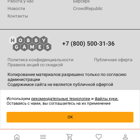
Работа у нас
Берсерк
Новости
CrowdRepublic
Контакты
+7 (800) 500-31-36
Политика конфиденциальности
Публичная оферта
Правила акций со скидкой
Копирование материалов разрешено только по согласию
администрации
Содержимое сайта не является публичной офертой
На сайте Hobby Games применяются
рекомендательные
технологии
.
Используем
рекомендательные технологии
и
файлы куки.
Оставаясь с нами, вы соглашаетесь на их применение
Уведомить о наличии
OK