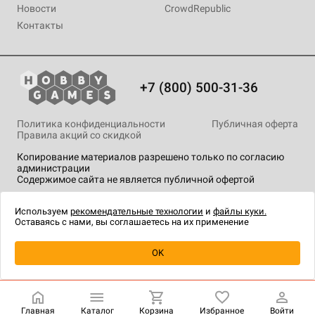
Новости
CrowdRepublic
Контакты
+7 (800) 500-31-36
Политика конфиденциальности
Публичная оферта
Правила акций со скидкой
Копирование материалов разрешено только по согласию
администрации
Содержимое сайта не является публичной офертой
На сайте Hobby Games применяются
рекомендательные
технологии
.
Используем
рекомендательные технологии
и
файлы куки.
Оставаясь с нами, вы соглашаетесь на их применение
Товар снят с продажи
OK
Главная
Каталог
Корзина
Избранное
Войти