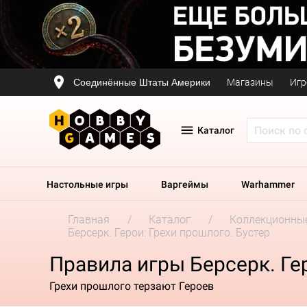
Соединённые Штаты Америки
Магазины
Игр
Каталог
Настольные игры
Варгеймы
Warhammer
Главная
Каталог
Коллекционные
Берсерк. Герои: Грехи прошлого. Бустер
Правила игры Берсерк. Гер
Грехи прошлого терзают Героев