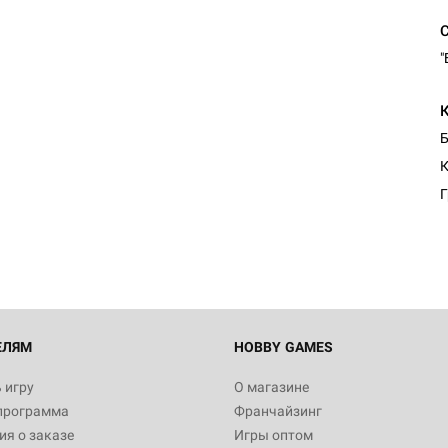
"
Б
К
Г
ЕЛЯМ
HOBBY GAMES
 игру
О магазине
программа
Франчайзинг
я о заказе
Игры оптом