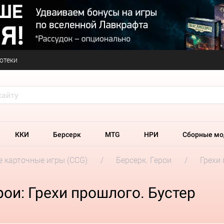
отеки
ККИ
Берсерк
MTG
НРИ
Сборные мо
 карточные игры (CCG)
Берсерк. Герои
Грехи
ои: Грехи прошлого. Бустер