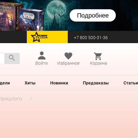
Подробнее
+7 800 500-31-36
перейти на Zvezda
Войти
Избранное
Корзина
дели
Хиты
Новинки
Предзаказы
Статьи
 прошлого