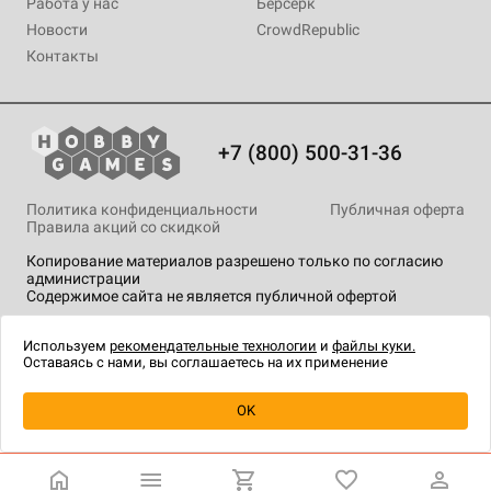
Работа у нас
Берсерк
Новости
CrowdRepublic
Контакты
+7 (800) 500-31-36
Политика конфиденциальности
Публичная оферта
Правила акций со скидкой
Копирование материалов разрешено только по согласию
администрации
Содержимое сайта не является публичной офертой
На сайте Hobby Games применяются
рекомендательные
технологии
.
Используем
рекомендательные технологии
и
файлы куки.
Оставаясь с нами, вы соглашаетесь на их применение
Уведомить о наличии
OK