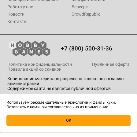
Работа у нас
Берсерк
Новости
CrowdRepublic
Контакты
+7 (800) 500-31-36
Политика конфиденциальности
Публичная оферта
Правила акций со скидкой
Копирование материалов разрешено только по согласию
администрации
Содержимое сайта не является публичной офертой
На сайте Hobby Games применяются
рекомендательные
технологии
.
Используем
рекомендательные технологии
и
файлы куки.
Оставаясь с нами, вы соглашаетесь на их применение
Товар снят с продажи
OK