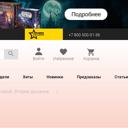
Подробнее
+7 800 500-31-36
перейти на Zvezda
Войти
Избранное
Корзина
дели
Хиты
Новинки
Предзаказы
Статьи
собой. Второе дыхание