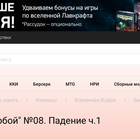
отеки
ККИ
Берсерк
MTG
НРИ
Сборные мо
и, манга
Комиксы
Вселенная Bubble
Бе
бой" №08. Падение ч.1