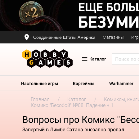
Соединённые Штаты Америки
Магазины
Игр
Каталог
Настольные игры
Варгеймы
Warhammer
Главная
Каталог
Комиксы, книг
Комикс "Бесобой" №08. Падение ч.1
Вопросы про Комикс "Бесо
Запертый в Лимбе Сатана внезапно пропал