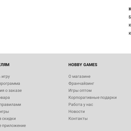
Б
К
ЕЛЯМ
HOBBY GAMES
 игру
О магазине
программа
Франчайзинг
я о заказе
Игры оптом
овара
Корпоративные подарки
 правилами
Работа у нас
игры
Новости
з скидки
Контакты
е приложение