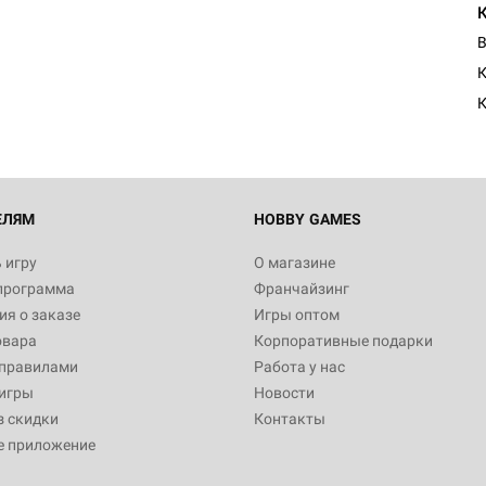
В
К
ЕЛЯМ
HOBBY GAMES
 игру
О магазине
программа
Франчайзинг
я о заказе
Игры оптом
овара
Корпоративные подарки
 правилами
Работа у нас
игры
Новости
з скидки
Контакты
е приложение