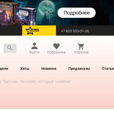
Подробнее
+7 800 500-31-36
перейти на Zvezda
Войти
Избранное
Корзина
дели
Хиты
Новинки
Предзаказы
Статьи
 "Бэтмен. Человек, который смеётся"