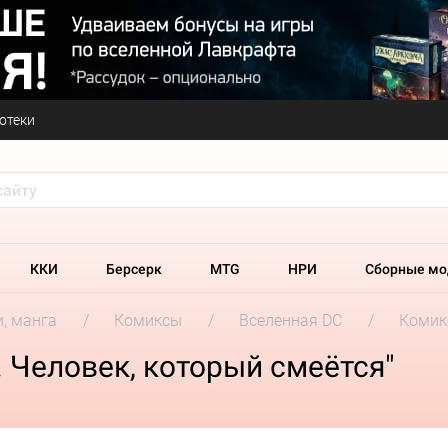
отеки
ККИ
Берсерк
MTG
НРИ
Сборные мо
и, манга
Комиксы
Вселенная DC
Комикс
 Человек, который смеётся"