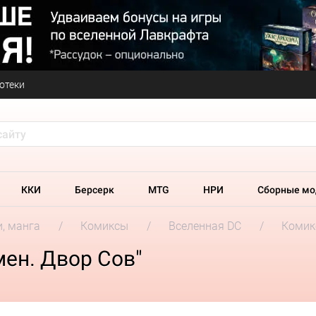
отеки
ККИ
Берсерк
MTG
НРИ
Сборные мо
и, манга
Комиксы
Вселенная DC
Комикс
ен. Двор Сов"