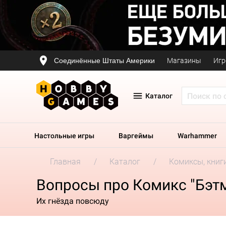
Соединённые Штаты Америки
Магазины
Игр
Каталог
Настольные игры
Варгеймы
Warhammer
Главная
Каталог
Комиксы, книг
Вопросы про Комикс "Бэтм
Их гнёзда повсюду