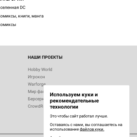
d Монстры
селенная DC
омиксы, книги, манга
Комиксы
 Зомбицид:
НАШИ ПРОЕКТЫ
Hobby World
Игрокон
d Ужас
Warforge
Мир фантастики
Используем куки и
Берсерк
рекомендательные
CrowdRepublic
технологии
Это чтобы сайт работал лучше.
Оставаясь с нами, вы соглашаетесь на
d Ужас
использование
файлов куки.
орой сезон