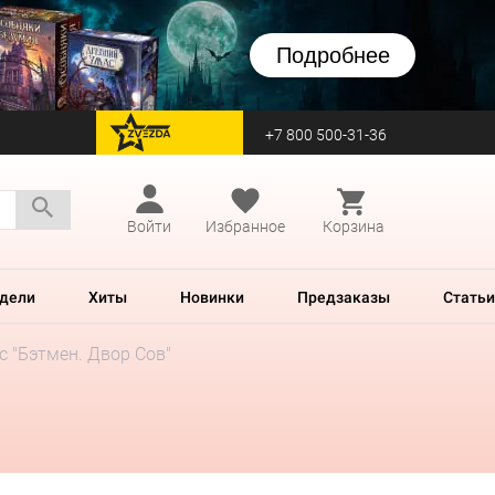
Подробнее
+7 800 500-31-36
перейти на Zvezda
Войти
Избранное
Корзина
дели
Хиты
Новинки
Предзаказы
Статьи
 "Бэтмен. Двор Сов"