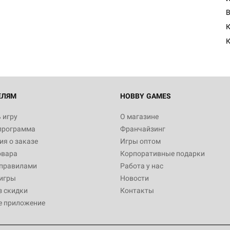
Настольная игра Hobby Worl
Египта
В
1 991
К
Настольная игра Hobby World
Белая смерть
12 990
ЕЛЯМ
HOBBY GAMES
 игру
О магазине
программа
Франчайзинг
Настольная игра Hobby Worl
я о заказе
Игры оптом
Аркхэма. Карточная игра
овара
Корпоративные подарки
3 490
 правилами
Работа у нас
игры
Новости
з скидки
Контакты
е приложение
Настольная игра Hobby Worl
Аркхэма. Карточная игра: Вт