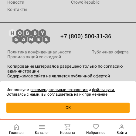
Новости
CrowdRepublic
Контакты
+7 (800) 500-31-36
Политика конфиденциальности
Публичная оферта
Правила акций со скидкой
Копирование материалов разрешено только по согласию
администрации
Содержимое сайта не является публичной офертой
На сайте Hobby Games применяются
рекомендательные
технологии
.
Используем
рекомендательные технологии
и
файлы куки.
Оставаясь с нами, вы соглашаетесь на их применение
Уведомить о наличии
OK
Главная
Каталог
Корзина
Избранное
Войти