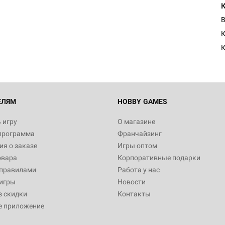
В
К
ЕЛЯМ
HOBBY GAMES
 игру
О магазине
программа
Франчайзинг
я о заказе
Игры оптом
овара
Корпоративные подарки
 правилами
Работа у нас
игры
Новости
з скидки
Контакты
е приложение