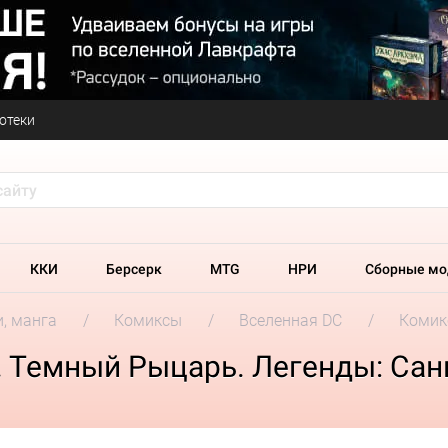
отеки
ККИ
Берсерк
MTG
НРИ
Сборные мо
и, манга
Комиксы
Вселенная DC
Комик
. Темный Рыцарь. Легенды: Сан