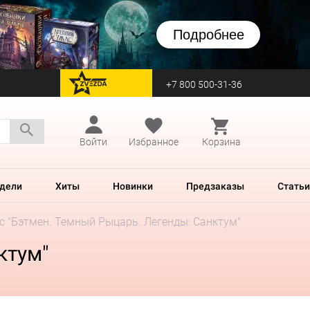
Подробнее
+7 800 500-31-36
перейти на Zvezda
Войти
Избранное
Корзина
дели
Хиты
Новинки
Предзаказы
Статьи
с "Бэтмен. Темный Рыцарь. Легенды: Санктум"
ктум"