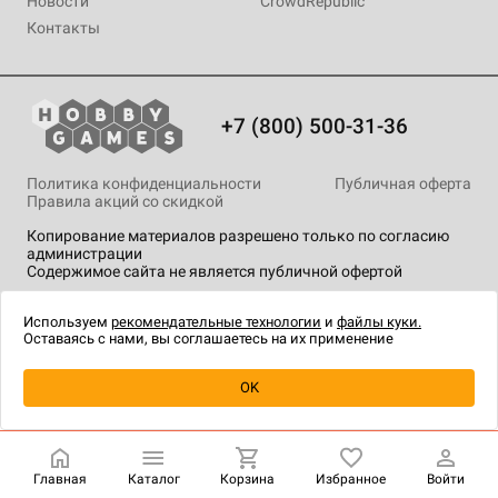
Новости
CrowdRepublic
Контакты
+7 (800) 500-31-36
Политика конфиденциальности
Публичная оферта
Правила акций со скидкой
Копирование материалов разрешено только по согласию
администрации
Содержимое сайта не является публичной офертой
На сайте Hobby Games применяются
рекомендательные
технологии
.
Используем
рекомендательные технологии
и
файлы куки.
Оставаясь с нами, вы соглашаетесь на их применение
Товар снят с продажи
OK
Главная
Каталог
Корзина
Избранное
Войти