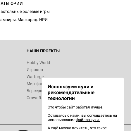
КАТЕГОРИИ
астольные ролевые игры
ампиры: Маскарад. НРИ
 Зомбицид:
НАШИ ПРОЕКТЫ
Hobby World
Игрокон
 Берсерк.
Warforge
в
Мир фантастики
Используем куки и
Берсерк
рекомендательные
CrowdRepublic
технологии
Это чтобы сайт работал лучше.
Оставаясь с нами, вы соглашаетесь на
d Ужас
использование
файлов куки.
орой сезон
А ещё можно почитать, что такое