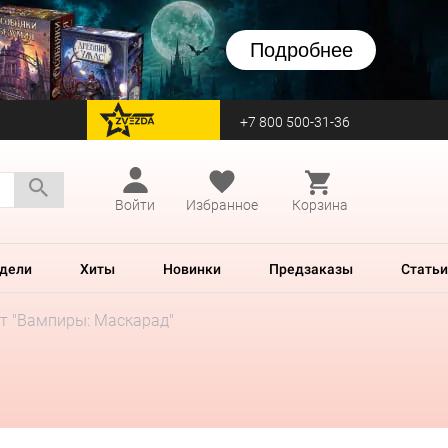
Подробнее
+7 800 500-31-36
перейти на Zvezda
Войти
Избранное
Корзина
дели
Хиты
Новинки
Предзаказы
Статьи
т "Вампиры: Маскарад"