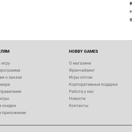
Египта
1 991
Н
В
Настольная игра Hobby World
Белая смерть
12 990
ЕЛЯМ
HOBBY GAMES
 игру
О магазине
программа
Франчайзинг
Настольная игра Hobby World
я о заказе
Игры оптом
Сердце роя. Дисплей бустеро
овара
Корпоративные подарки
3 490
 правилами
Работа у нас
игры
Новости
з скидки
Контакты
е приложение
Настольная игра Hobby Worl
Аркхэма. Карточная игра: Вт
4 990