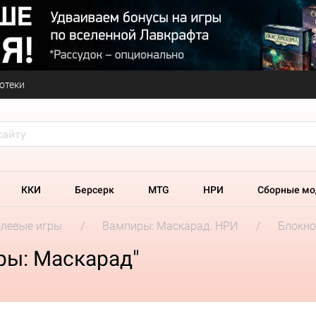
отеки
ККИ
Берсерк
MTG
НРИ
Сборные мо
олевые игры
Вампиры: Маскарад. НРИ
Блокно
ры: Маскарад"