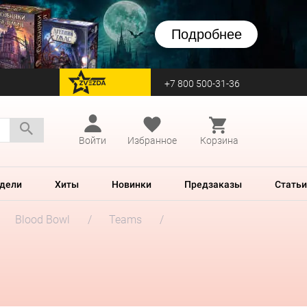
Подробнее
+7 800 500-31-36
перейти на Zvezda
Войти
Избранное
Корзина
дели
Хиты
Новинки
Предзаказы
Статьи
Blood Bowl
Teams