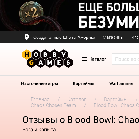
Соединённые Штаты Америки
Магазины
Игр
Каталог
Настольные игры
Варгеймы
Warhammer
Главная
Каталог
Варгеймы
Chaos Chosen Team
Blood Bowl: Chaos 
Отзывы о Blood Bowl: Cha
Рога и копыта