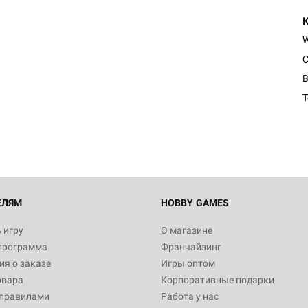
C
B
ЕЛЯМ
HOBBY GAMES
 игру
О магазине
программа
Франчайзинг
я о заказе
Игры оптом
овара
Корпоративные подарки
 правилами
Работа у нас