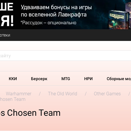
отеки
ККИ
Берсерк
MTG
НРИ
Сборные мо
Warhammer
The Old World
Other Games
Chosen Team
os Chosen Team