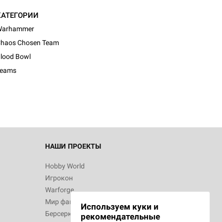
КАТЕГОРИИ
Warhammer
haos Chosen Team
lood Bowl
Teams
НАШИ ПРОЕКТЫ
Hobby World
Игрокон
Warforge
Мир фантастики
Используем куки и
Берсерк
рекомендательные