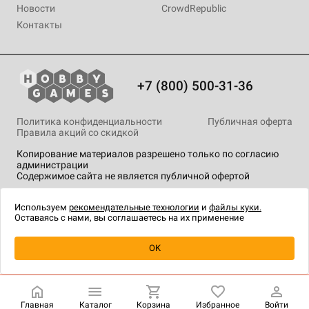
Новости
CrowdRepublic
Контакты
+7 (800) 500-31-36
Политика конфиденциальности
Публичная оферта
Правила акций со скидкой
Копирование материалов разрешено только по согласию
администрации
Содержимое сайта не является публичной офертой
На сайте Hobby Games применяются
рекомендательные
технологии
.
Используем
рекомендательные технологии
и
файлы куки.
Оставаясь с нами, вы соглашаетесь на их применение
Уведомить о наличии
OK
Главная
Каталог
Корзина
Избранное
Войти