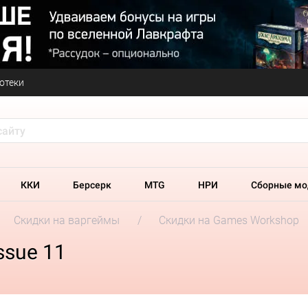
отеки
ККИ
Берсерк
MTG
НРИ
Сборные мо
Скидки на варгеймы
Скидки на Games Workshop
Issue 11