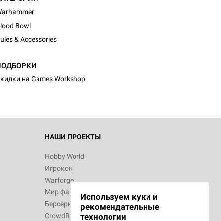
Warhammer
lood Bowl
ules & Accessories
ПОДБОРКИ
кидки на Games Workshop
НАШИ ПРОЕКТЫ
Hobby World
Игрокон
Warforge
Мир фантастики
Используем куки и
Берсерк
рекомендательные
CrowdRepublic
технологии