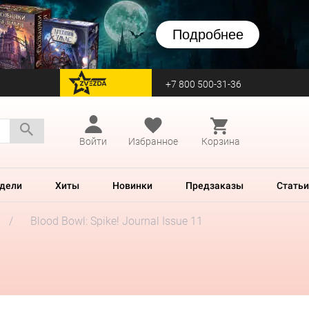
Подробнее
+7 800 500-31-36
перейти на Zvezda
Войти
Избранное
Корзина
дели
Хиты
Новинки
Предзаказы
Статьи
Blood Bowl: Spike! Journal Issue 11