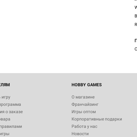
B
R
С
ЕЛЯМ
HOBBY GAMES
 игру
О магазине
программа
Франчайзинг
я о заказе
Игры оптом
овара
Корпоративные подарки
 правилами
Работа у нас
игры
Новости