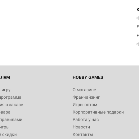
Ф
Настольная игра Hobby Worl
Египта
F
1 991
F
Ф
Настольная игра Hobby World
Белая смерть
12 990
ЕЛЯМ
HOBBY GAMES
 игру
О магазине
программа
Франчайзинг
Настольная игра Hobby World
я о заказе
Игры оптом
Сердце роя. Дисплей бустеро
овара
Корпоративные подарки
3 490
 правилами
Работа у нас
игры
Новости
з скидки
Контакты