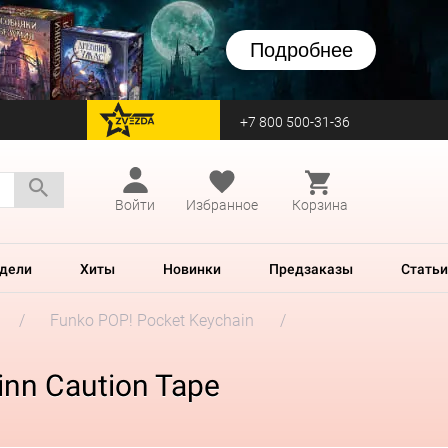
Подробнее
+7 800 500-31-36
перейти на Zvezda
Войти
Избранное
Корзина
дели
Хиты
Новинки
Предзаказы
Статьи
Funko POP! Pocket Keychain
inn Caution Tape