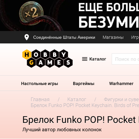
Соединённые Штаты Америки
Магазины
Игр
Каталог
Настольные игры
Варгеймы
Warhammer
Главная
Каталог
Фигурки и сув
Брелок Funko POP! Pocket Keychain. Birds of Pre
Брелок Funko POP! Pocket Ke
Лучший автор любовных колонок