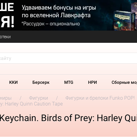
отеки
ККИ
Берсерк
MTG
НРИ
Сборные мо
ениры
Фигурки
Фигурки и брелоки Funko POP!
y: Harley Quinn Caution Tape
ychain. Birds of Prey: Harley Qu