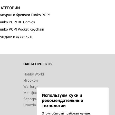
КАТЕГОРИИ
игурки и брелоки Funko POP!
d Монстры
unko POP! DC Comics
unko POP! Pocket Keychain
игурки и сувениры
 Зомбицид:
НАШИ ПРОЕКТЫ
Hobby World
Игрокон
 Берсерк.
Warforge
в
Мир фантастики
Используем куки и
Берсерк
рекомендательные
CrowdRepublic
технологии
Это чтобы сайт работал лучше.