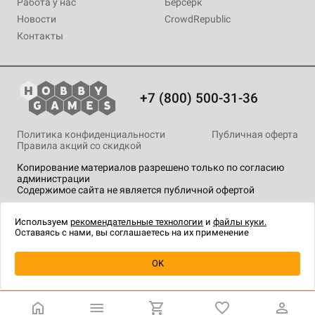
Работа у нас
Берсерк
Новости
CrowdRepublic
Контакты
+7 (800) 500-31-36
Политика конфиденциальности
Публичная оферта
Правила акций со скидкой
Копирование материалов разрешено только по согласию
администрации
Содержимое сайта не является публичной офертой
На сайте Hobby Games применяются
рекомендательные
технологии
.
Используем
рекомендательные технологии
и
файлы куки.
Оставаясь с нами, вы соглашаетесь на их применение
Товар снят с продажи
OK