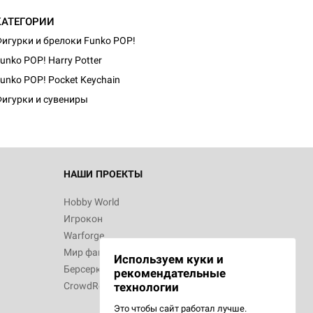
КАТЕГОРИИ
игурки и брелоки Funko POP!
unko POP! Harry Potter
unko POP! Pocket Keychain
игурки и сувениры
НАШИ ПРОЕКТЫ
Hobby World
Игрокон
Warforge
Мир фантастики
Используем куки и
Берсерк
рекомендательные
CrowdRepublic
технологии
Это чтобы сайт работал лучше.