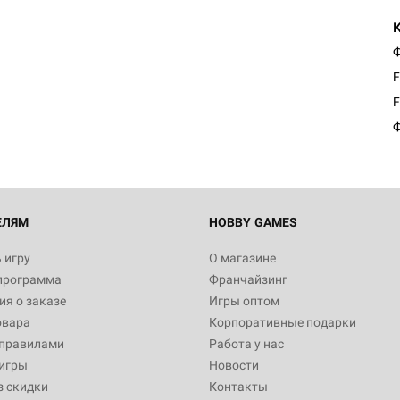
Ф
F
F
Ф
ЕЛЯМ
HOBBY GAMES
 игру
О магазине
программа
Франчайзинг
я о заказе
Игры оптом
овара
Корпоративные подарки
 правилами
Работа у нас
игры
Новости
з скидки
Контакты