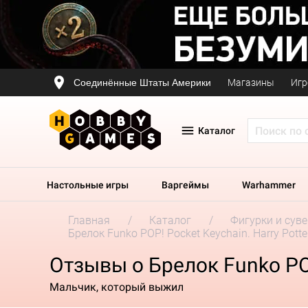
Соединённые Штаты Америки
Магазины
Игр
Каталог
Настольные игры
Варгеймы
Warhammer
Главная
Каталог
Фигурки и сув
Брелок Funko POP! Pocket Keychain. Harry Potter
Отзывы о Брелок Funko POP!
Мальчик, который выжил