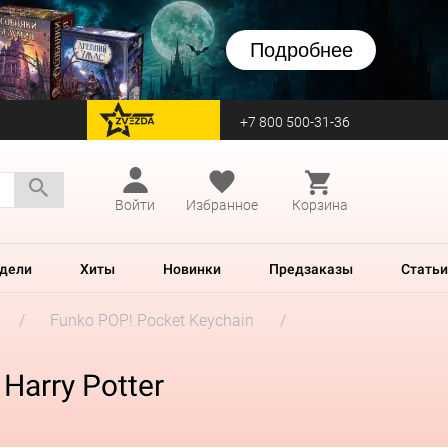
Подробнее
+7 800 500-31-36
перейти на Zvezda
Войти
Избранное
Корзина
дели
Хиты
Новинки
Предзаказы
Статьи
Funko POP! Pocket Keychain
Harry Potter