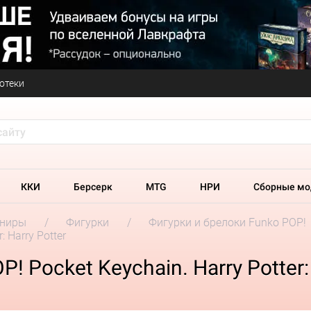
отеки
ККИ
Берсерк
MTG
НРИ
Сборные мо
ениры
Фигурки
Фигурки и брелоки Funko POP!
: Harry Potter
 Pocket Keychain. Harry Potter: 