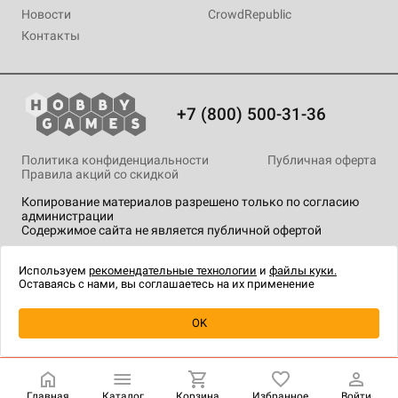
Новости
CrowdRepublic
Контакты
+7 (800) 500-31-36
Политика конфиденциальности
Публичная оферта
Правила акций со скидкой
Копирование материалов разрешено только по согласию
администрации
Содержимое сайта не является публичной офертой
На сайте Hobby Games применяются
рекомендательные
технологии
.
Используем
рекомендательные технологии
и
файлы куки.
Оставаясь с нами, вы соглашаетесь на их применение
Товар снят с продажи
OK
Главная
Каталог
Корзина
Избранное
Войти