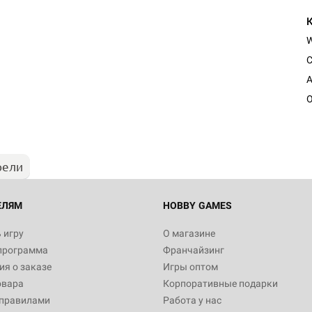
C
A
O
рели
ЕЛЯМ
HOBBY GAMES
 игру
О магазине
программа
Франчайзинг
я о заказе
Игры оптом
овара
Корпоративные подарки
 правилами
Работа у нас