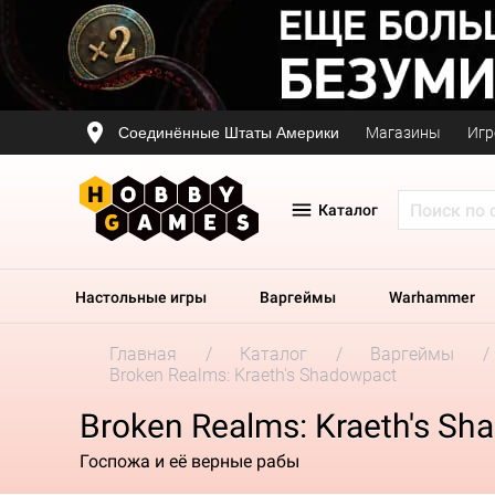
Соединённые Штаты Америки
Магазины
Игр
Каталог
Настольные игры
Варгеймы
Warhammer
Главная
Каталог
Варгеймы
Broken Realms: Kraeth's Shadowpact
Broken Realms: Kraeth's Sh
Госпожа и её верные рабы