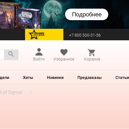
Подробнее
+7 800 500-31-36
перейти на Zvezda
Войти
Избранное
Корзина
дели
Хиты
Новинки
Предзаказы
Статьи
es of Sigmar