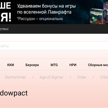
отеки
ККИ
Берсерк
MTG
НРИ
Сборные мо
Warhammer
Age of Sigmar
Order
Citi
adowpact