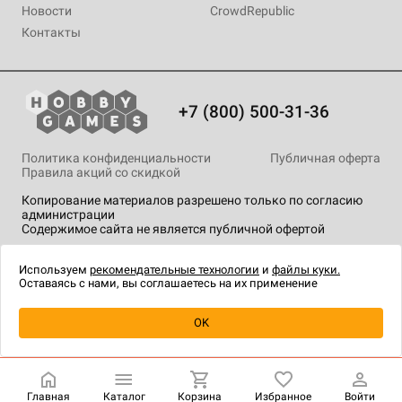
Новости
CrowdRepublic
Контакты
+7 (800) 500-31-36
Политика конфиденциальности
Публичная оферта
Правила акций со скидкой
Копирование материалов разрешено только по согласию
администрации
Содержимое сайта не является публичной офертой
На сайте Hobby Games применяются
рекомендательные
технологии
.
Используем
рекомендательные технологии
и
файлы куки.
Оставаясь с нами, вы соглашаетесь на их применение
OK
Купить
| 2 490 ₽
Главная
Каталог
Корзина
Избранное
Войти