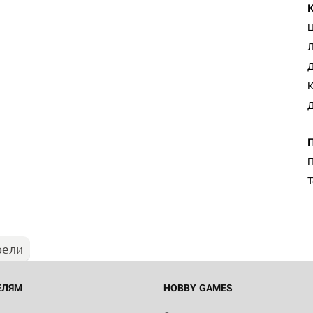
Д
К
Д
Т
рели
ЕЛЯМ
HOBBY GAMES