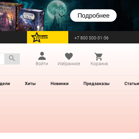
Подробнее
+7 800 500-31-36
перейти на Zvezda
Войти
Избранное
Корзина
дели
Хиты
Новинки
Предзаказы
Статьи