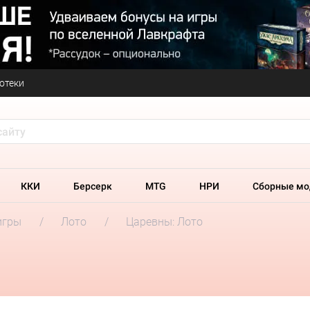
отеки
ККИ
Берсерк
MTG
НРИ
Сборные мо
игры
Лото
Царевны: Лото