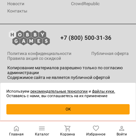
Новости
CrowdRepublic
Контакты
+7 (800) 500-31-36
Политика конфиденциальности
Публичная оферта
Правила акций со скидкой
Копирование материалов разрешено только по согласию
администрации
Содержимое сайта не является публичной офертой
На сайте Hobby Games применяются
рекомендательные
технологии
.
Используем
рекомендательные технологии
и
файлы куки.
Оставаясь с нами, вы соглашаетесь на их применение
Уведомить о наличии
OK
Главная
Каталог
Корзина
Избранное
Войти