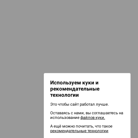
КАТЕГОРИИ
игурки и сувениры
НАШИ ПРОЕКТЫ
Hobby World
Игрокон
Warforge
Мир фантастики
Используем куки и
Берсерк
рекомендательные
CrowdRepublic
технологии
Это чтобы сайт работал лучше.
Оставаясь с нами, вы соглашаетесь на
использование
файлов куки.
А ещё можно почитать, что такое
рекомендательные технологии