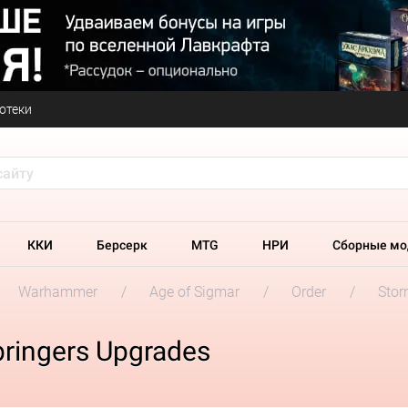
отеки
ККИ
Берсерк
MTG
НРИ
Сборные мо
Warhammer
Age of Sigmar
Order
Stor
ringers Upgrades