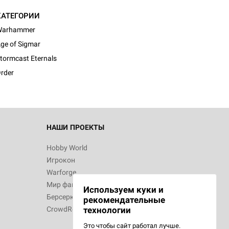
КАТЕГОРИИ
Warhammer
d Монстры
ge of Sigmar
tormcast Eternals
rder
 Зомбицид:
НАШИ ПРОЕКТЫ
Hobby World
Игрокон
d Ужас
Warforge
Мир фантастики
Используем куки и
Берсерк
рекомендательные
CrowdRepublic
технологии
Это чтобы сайт работал лучше.