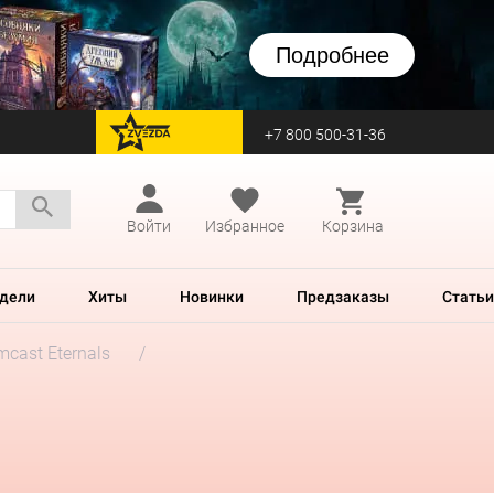
Подробнее
+7 800 500-31-36
перейти на Zvezda
Войти
Избранное
Корзина
дели
Хиты
Новинки
Предзаказы
Статьи
mcast Eternals