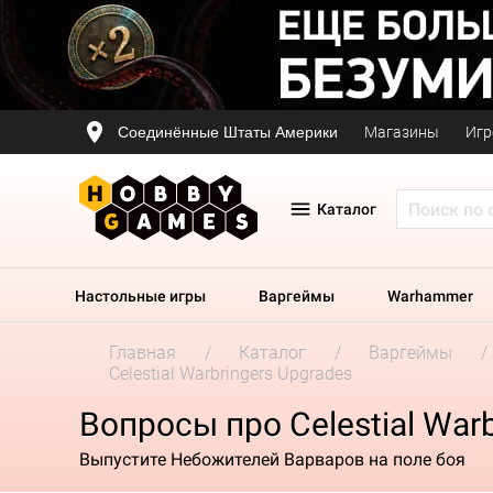
Соединённые Штаты Америки
Магазины
Игр
Каталог
Настольные игры
Варгеймы
Warhammer
Главная
Каталог
Варгеймы
Celestial Warbringers Upgrades
Вопросы про Celestial Warb
Выпустите Небожителей Варваров на поле боя