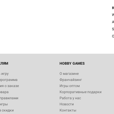
Настольная игра Hobby Worl
Египта
A
1 991
S
O
Настольная игра Hobby World
Белая смерть
12 990
ЕЛЯМ
HOBBY GAMES
 игру
О магазине
программа
Франчайзинг
Настольная игра Hobby Worl
я о заказе
Игры оптом
Аркхэма. Карточная игра
овара
Корпоративные подарки
3 490
 правилами
Работа у нас
игры
Новости
з скидки
Контакты