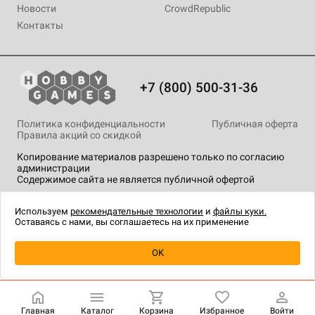
Новости
CrowdRepublic
Контакты
+7 (800) 500-31-36
Политика конфиденциальности
Публичная оферта
Правила акций со скидкой
Копирование материалов разрешено только по согласию
администрации
Содержимое сайта не является публичной офертой
На сайте Hobby Games применяются
рекомендательные
технологии
.
Используем
рекомендательные технологии
и
файлы куки.
Оставаясь с нами, вы соглашаетесь на их применение
Уведомить о наличии
OK
Главная
Каталог
Корзина
Избранное
Войти