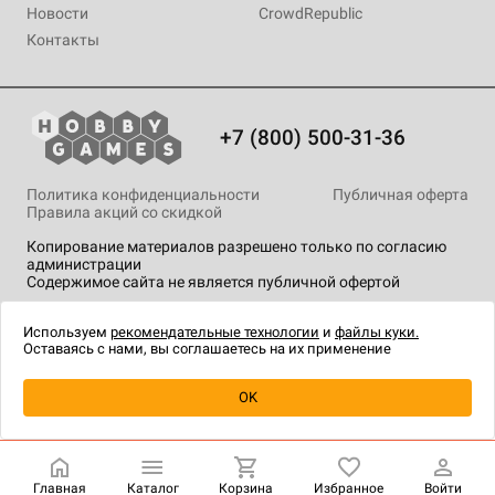
Новости
CrowdRepublic
Контакты
+7 (800) 500-31-36
Политика конфиденциальности
Публичная оферта
Правила акций со скидкой
Копирование материалов разрешено только по согласию
администрации
Содержимое сайта не является публичной офертой
На сайте Hobby Games применяются
рекомендательные
технологии
.
Используем
рекомендательные технологии
и
файлы куки.
Оставаясь с нами, вы соглашаетесь на их применение
Уведомить о наличии
OK
Главная
Каталог
Корзина
Избранное
Войти