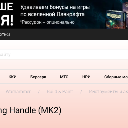
отеки
ККИ
Берсерк
MTG
НРИ
Сборные мо
Warhammer
Build & Paint
Инструменты и ак
ng Handle (MK2)