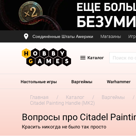
Соединённые Штаты Америки
Магазины
Игр
Каталог
Настольные игры
Варгеймы
Warhammer
Главная
Каталог
Варгеймы
Citadel Painting Handle (MK2)
Вопросы про Citadel Painti
Красить никогда не было так просто