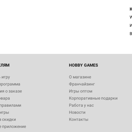
И
ЕЛЯМ
HOBBY GAMES
 игру
О магазине
программа
Франчайзинг
я о заказе
Игры оптом
овара
Корпоративные подарки
 правилами
Работа у нас
игры
Новости
з скидки
Контакты
е приложение