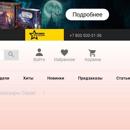
Подробнее
+7 800 500-31-36
перейти на Zvezda
Войти
Избранное
Корзина
дели
Хиты
Новинки
Предзаказы
Статьи
сессуары Citadel