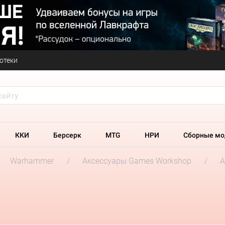
отеки
ККИ
Берсерк
MTG
НРИ
Сборные мо
Warhammer
Аксессуары Games Workshop
А