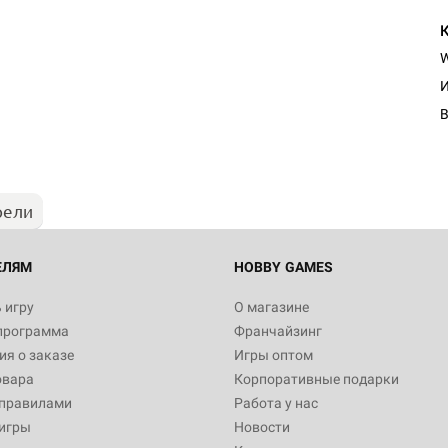
И
рели
ЕЛЯМ
HOBBY GAMES
 игру
О магазине
программа
Франчайзинг
я о заказе
Игры оптом
овара
Корпоративные подарки
 правилами
Работа у нас
игры
Новости