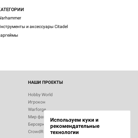
КАТЕГОРИИ
Warhammer
нструменты и аксессуары Citadel
Варгеймы
НАШИ ПРОЕКТЫ
Hobby World
Игрокон
Warforge
Мир фантастики
Используем куки и
Берсерк
рекомендательные
CrowdRepublic
технологии