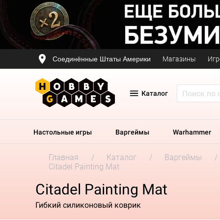
Соединённые Штаты Америки
Магазины
Игр
Каталог
Настольные игры
Варгеймы
Warhammer
Главная
Каталог
Варгеймы
Citadel Painting Mat
Citadel Painting Mat
Гибкий силиконовый коврик