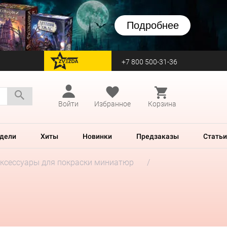
Подробнее
+7 800 500-31-36
перейти на Zvezda
Войти
Избранное
Корзина
дели
Хиты
Новинки
Предзаказы
Статьи
ксессуары для покраски миниатюр