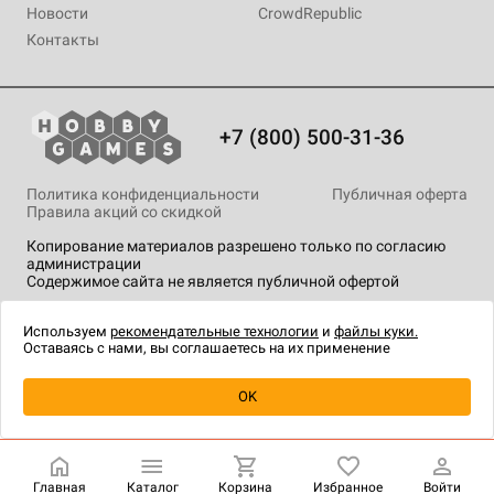
Новости
CrowdRepublic
Контакты
+7 (800) 500-31-36
Политика конфиденциальности
Публичная оферта
Правила акций со скидкой
Копирование материалов разрешено только по согласию
администрации
Содержимое сайта не является публичной офертой
На сайте Hobby Games применяются
рекомендательные
технологии
.
Используем
рекомендательные технологии
и
файлы куки.
Оставаясь с нами, вы соглашаетесь на их применение
Уведомить о наличии
OK
Главная
Каталог
Корзина
Избранное
Войти