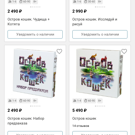
1-6
60-90
8+
1-6
30-60
8+
2 490 ₽
2 990 ₽
Остров кошек. Чудища +
Остров кошек. Исследуй и
Котята
рисуй
Уведомить о наличии
Уведомить о наличии
1-4
60-90
8+
1-4
60-90
8+
2 490 ₽
5 490 ₽
Остров кошек: Набор
Остров кошек
предзаказа
14 отзывов