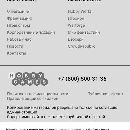
О магазине
Hobby World
Франчайзинг
Игрокон
Игры оптом
Warforge
Корпоративные подарки
Мир фантастики
Работа у нас
Берсерк
Новости
CrowdRepublic
Контакты
+7 (800) 500-31-36
Политика конфиденциальности
Публичная оферта
Правила акций со скидкой
Копирование материалов разрешено только по согласию
администрации
Содержимое сайта не является публичной офертой
На сайте Hobby Games применяются
рекомендательные
технологии
.
Используем
рекомендательные технологии
и
файлы куки.