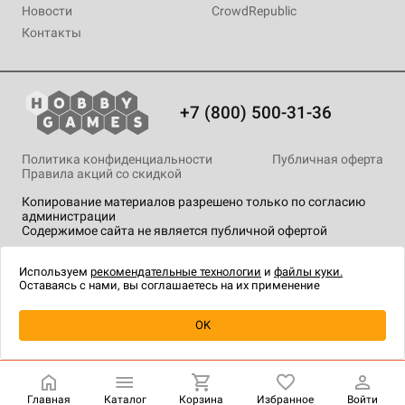
Новости
CrowdRepublic
Контакты
+7 (800) 500-31-36
Политика конфиденциальности
Публичная оферта
Правила акций со скидкой
Копирование материалов разрешено только по согласию
администрации
Содержимое сайта не является публичной офертой
На сайте Hobby Games применяются
рекомендательные
технологии
.
Используем
рекомендательные технологии
и
файлы куки.
Оставаясь с нами, вы соглашаетесь на их применение
Товар снят с продажи
OK
Главная
Каталог
Корзина
Избранное
Войти