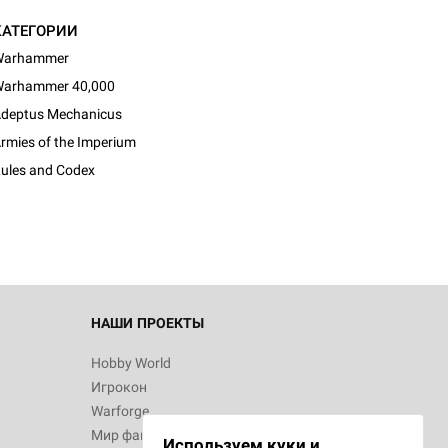
КАТЕГОРИИ
Warhammer
arhammer 40,000
deptus Mechanicus
d Монстры
rmies of the Imperium
ules and Codex
 Зомбицид:
НАШИ ПРОЕКТЫ
Hobby World
Игрокон
d Ужас
Warforge
Мир фантастики
Используем куки и