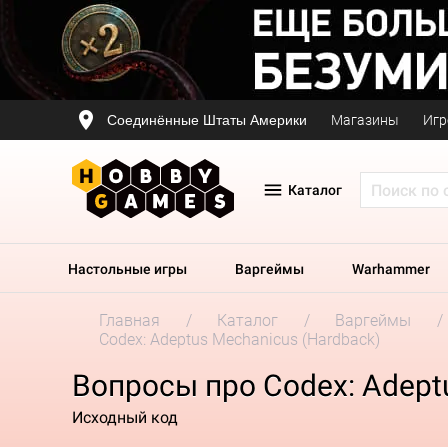
Соединённые Штаты Америки
Магазины
Игр
Каталог
Настольные игры
Варгеймы
Warhammer
Главная
Каталог
Варгеймы
Codex: Adeptus Mechanicus (Hardback)
Вопросы про Codex: Adept
Исходный код