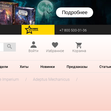
Подробнее
+7 800 500-31-36
перейти на Zvezda
Войти
Избранное
Корзина
дели
Хиты
Новинки
Предзаказы
Статьи
he Imperium
Adeptus Mechanicus