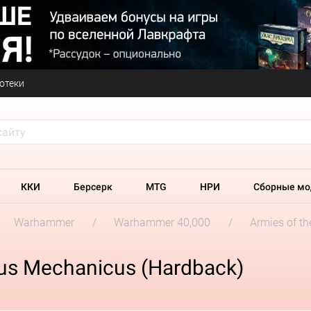
отеки
ККИ
Берсерк
MTG
НРИ
Сборные мо
Warhammer
Warhammer 40,000
Armies of t
us Mechanicus (Hardback)