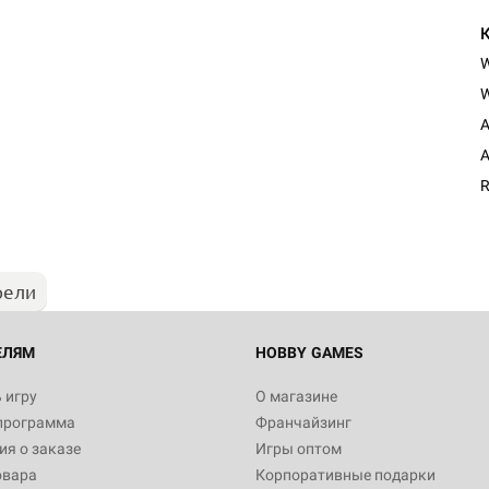
W
A
Настольная игра Hobby Worl
A
Египта
R
1 991
рели
Настольная игра Hobby World
Белая смерть
12 990
ЕЛЯМ
HOBBY GAMES
 игру
О магазине
программа
Франчайзинг
Настольная игра Hobby Worl
я о заказе
Игры оптом
Аркхэма. Карточная игра
овара
Корпоративные подарки