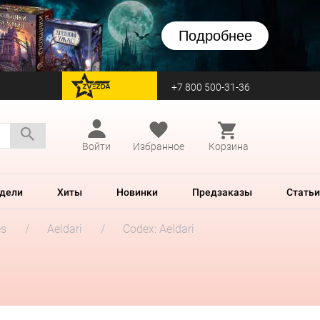
Подробнее
+7 800 500-31-36
перейти на Zvezda
Войти
Избранное
Корзина
дели
Хиты
Новинки
Предзаказы
Статьи
es
Aeldari
Codex: Aeldari