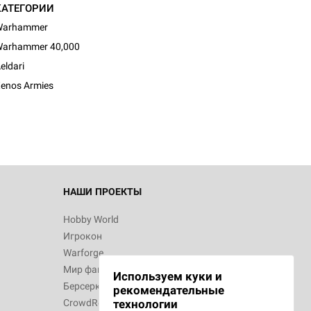
КАТЕГОРИИ
Warhammer
arhammer 40,000
d Монстры
eldari
enos Armies
 Зомбицид:
НАШИ ПРОЕКТЫ
Hobby World
Игрокон
 Берсерк.
Warforge
в
Мир фантастики
Используем куки и
Берсерк
рекомендательные
CrowdRepublic
технологии