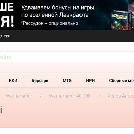
отеки
ККИ
Берсерк
MTG
НРИ
Сборные мо
Warhammer
Warhammer 40,000
Xenos Armi
i