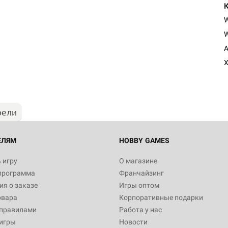
W
Настольная игра Hobby Worl
A
Египта
X
1 991
рели
Настольная игра Hobby World
Белая смерть
12 990
ЕЛЯМ
HOBBY GAMES
 игру
О магазине
программа
Франчайзинг
Настольная игра Hobby World
я о заказе
Игры оптом
Сердце роя. Дисплей бустеро
овара
Корпоративные подарки
3 490
 правилами
Работа у нас
игры
Новости