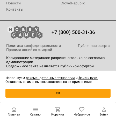
Новости
CrowdRepublic
Контакты
+7 (800) 500-31-36
Политика конфиденциальности
Публичная оферта
Правила акций со скидкой
Копирование материалов разрешено только по согласию
администрации
Содержимое сайта не является публичной офертой
На сайте Hobby Games применяются
рекомендательные
технологии
.
Используем
рекомендательные технологии
и
файлы куки.
Оставаясь с нами, вы соглашаетесь на их применение
Уведомить о наличии
OK
Главная
Каталог
Корзина
Избранное
Войти