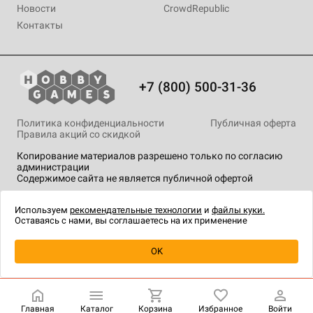
Новости
CrowdRepublic
Контакты
+7 (800) 500-31-36
Политика конфиденциальности
Публичная оферта
Правила акций со скидкой
Копирование материалов разрешено только по согласию
администрации
Содержимое сайта не является публичной офертой
На сайте Hobby Games применяются
рекомендательные
технологии
.
Используем
рекомендательные технологии
и
файлы куки.
Оставаясь с нами, вы соглашаетесь на их применение
Уведомить о наличии
OK
Главная
Каталог
Корзина
Избранное
Войти