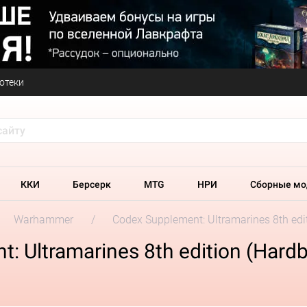
отеки
ККИ
Берсерк
MTG
НРИ
Сборные мо
Warhammer
Codex Supplement: Ultramarines 8th edi
 Ultramarines 8th edition (Hard