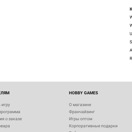
W
U
S
A
R
ЕЛЯМ
HOBBY GAMES
 игру
О магазине
программа
Франчайзинг
я о заказе
Игры оптом
овара
Корпоративные подарки