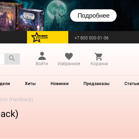
Подробнее
+7 800 500-31-36
перейти на Zvezda
Войти
Избранное
Корзина
дели
Хиты
Новинки
Предзаказы
Статьи
tion (Hardback)
back)